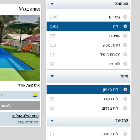
סוג הנכס
אחוזה בגליל
צימרים
(150)
וילות
(191)
סוויטות
(35)
דירות נופש
(11)
מלונות בוטיק
(1)
לופטים
(4)
איזור
איש קשר:
אורלי
וילות בצפון
לא
וילות במרכז
(5)
לא עודכ
וילות בדרום
(4)
מחיר לוילה החל מ:
קהל יעד
סופ"ש לא עודכן
וילות לזוגות
(1)