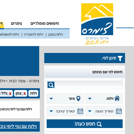
חיפושים פופולריים
צימרים
וי
וילות בצפון
וילות להשכרה
וילות למשפחות
סינון לפי:
חיפוש לפי שם מתחם
צימרס – עמוד הבית
וילו
וילות
צפון
גליל 
וילות
אזור
וילות עם נוף לימי גיבוש ב
תאריך הגעה
תאריך עזיבה
חפש כעת!
וילות עם נוף לימי גיב