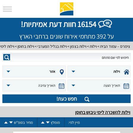
16154 חוות דעת אמיתיות!
על 392 מתחמי אירוח שונים ברחבי הארץ
צימרס – עמוד הבית
וילות
וילות בצפון
וילות בגליל המערבי
וילות בחוסן
וילות לימי
וילות
אזור
תאריך הגעה
תאריך עזיבה
חפש כעת!
וילות להשכרה לימי גיבוש בחוסן
מיין לפי:
מומלץ
מחיר בסופ"ש