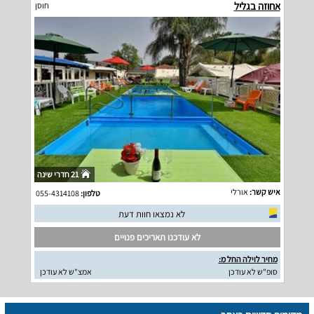
אחוזה בגליל
חוסן
21 חדרי שינה
איש קשר:
אורלי
טלפון:
055-4314108
לא נמצאו חוות דעת
לא עודכנו תאריכים פנויים
מחיר לוילה החל מ:
סופ"ש לא עודכן
אמצ"ש לא עודכן