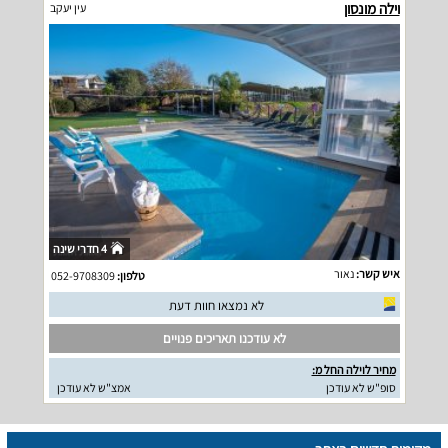
וילה מונסון
עין יעקב
4 חדרי שינה
איש קשר:
נאור
טלפון:
052-9708309
לא נמצאו חוות דעת
לא עודכנו תאריכים פנויים
מחיר לוילה החל מ:
סופ"ש לא עודכן
אמצ"ש לא עודכן