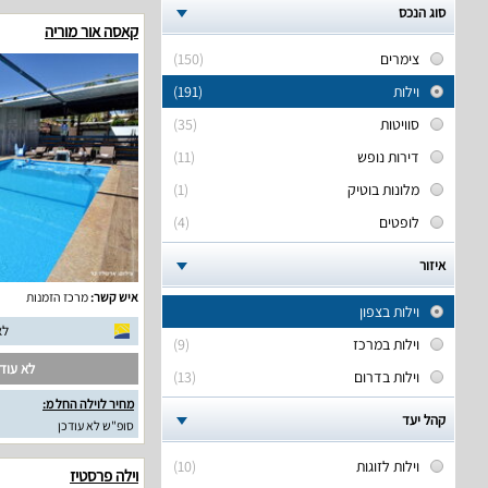
סוג הנכס
קאסה אור מוריה
צימרים
(150)
וילות
(191)
סוויטות
(35)
דירות נופש
(11)
מלונות בוטיק
(1)
לופטים
(4)
איזור
איש קשר:
מרכז הזמנות
וילות בצפון
לא
וילות במרכז
(9)
לא עודכ
וילות בדרום
(13)
מחיר לוילה החל מ:
קהל יעד
סופ"ש לא עודכן
וילות לזוגות
(10)
וילה פרסטיז