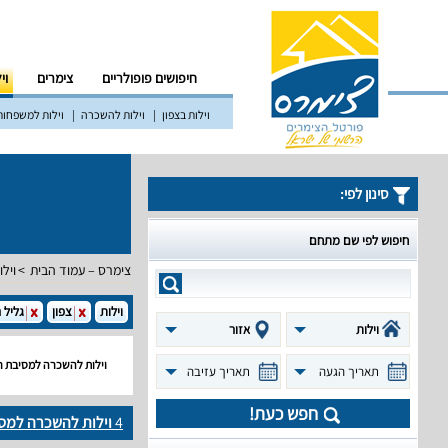
חיפושים פופולריים
צימרים
וי
וילות בצפון
וילות להשכרה
וילות למשפחות
סינון לפי:
חיפוש לפי שם מתחם
צימרס – עמוד הבית
וילו
וילות
צפון
גליל 
וילות
אזור
וילות להשכרה למסיבת רו
תאריך הגעה
תאריך עזיבה
חפש כעת!
4
וילות להשכרה למסי