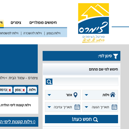
חיפושים פופולריים
צימרים
וי
וילות בצפון
וילות להשכרה
וילות למשפחות
סינון לפי:
חיפוש לפי שם מתחם
צימרס – עמוד הבית
וילו
וילות
צפון
כרמל
וילות
אזור
וילות קטנות לימי הולדת
תאריך הגעה
תאריך עזיבה
חפש כעת!
0
וילות קטנות לימי 