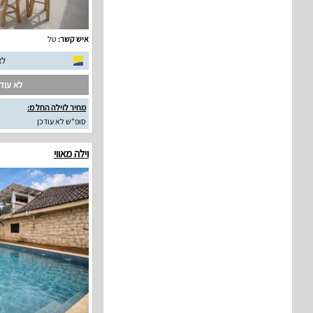
איש קשר:
טל
לא
לא עודכ
מחיר לוילה החל מ:
סופ"ש לא עודכן
וילה מאווי