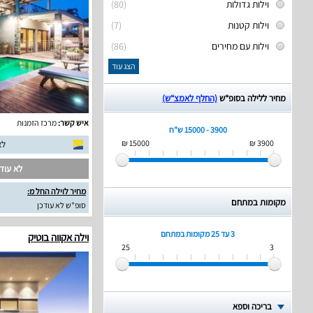
וילות גדולות
(80)
וילות קטנות
(7)
וילות עם מחירים
(86)
הצג עוד
מחיר ללילה בסופ“ש
(החלף לאמצ“ש)
איש קשר:
מרכז הזמנות
3900 - 15000 ש"ח
15000 ₪
3900 ₪
לא
לא עודכ
מחיר לוילה החל מ:
מקומות במתחם
סופ"ש לא עודכן
3 עד 25
מקומות במתחם
וילה אקווה בוטיק
25
3
בריכה וספא