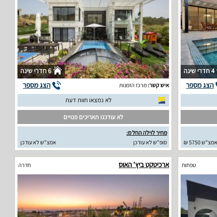
4 חדרי שינה
6 חדרי שינה
הצג מספר
הצג מספר
איש קשר:
מרכז הזמנות
לא נמצאו חוות דעת
לא עודכנו תאריכים פנויים
מחיר לוילה החל מ:
מצ"ש 5750 ₪
סופ"ש לא עודכן
אמצ"ש לא עודכן
ארכיטקט ביץ' האוס
טפחות
חדרה