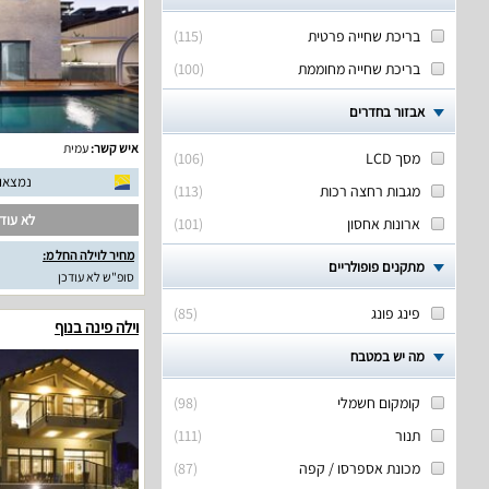
בריכת שחייה פרטית
(
115
)
בריכת שחייה מחוממת
(
100
)
אבזור בחדרים
איש קשר:
עמית
מסך LCD
(
106
)
נמצאו 17 חוות דעת אמית
מגבות רחצה רכות
(
113
)
לא עודכ
ארונות אחסון
(
101
)
מחיר לוילה החל מ:
מתקנים פופולריים
סופ"ש לא עודכן
פינג פונג
(
85
)
וילה פינה בנוף
מה יש במטבח
קומקום חשמלי
(
98
)
תנור
(
111
)
מכונת אספרסו / קפה
(
87
)