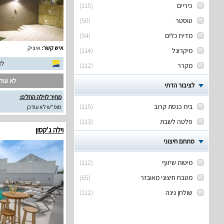
כיריים
(
115
)
טוסטר
(
50
)
מדיח כלים
(
54
)
איש קשר:
איציק
מיקרוגל
(
114
)
לא
מקרר
(
112
)
לא עודכ
לציבור הדתי
מחיר לוילה החל מ:
בית כנסת קרוב
(
115
)
סופ"ש לא עודכן
פלטה לשבת
(
113
)
וילה ג'קסון
מתחם חיצוני
מיטות שיזוף
(
112
)
מטבח חיצוני מאובזר
(
65
)
שולחן גינה
(
112
)