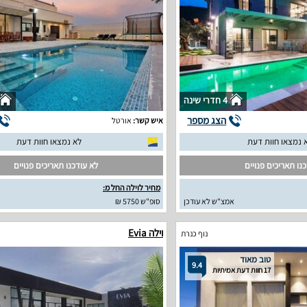
4 חדרי שינה
הצג מספר
איש קשר:
אורטל
 נמצאו חוות דעת
לא נמצאו חוות דעת
נו תאריכים פנויים
לא עודכנו תאריכים פנויים
מחיר לוילה החל מ:
אמצ"ש לא עודכן
סופ"ש 5750 ₪
א
וילה Evia
נוף כנרת
טוב מאוד
9.4
17 חוות דעת אמיתיות