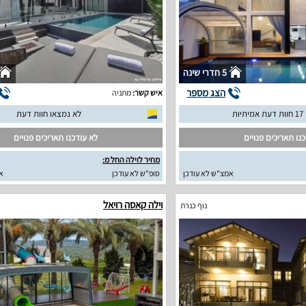
5 חדרי שינה
הצג מספר
איש קשר:
מתניה
יות
לא נמצאו חוות דעת
נו תאריכים פנויים
לא עודכנו תאריכים פנויים
מחיר לוילה החל מ:
אמצ"ש לא עודכן
סופ"ש לא עודכן
א
וילה קאסה רויאל
נוף כנרת