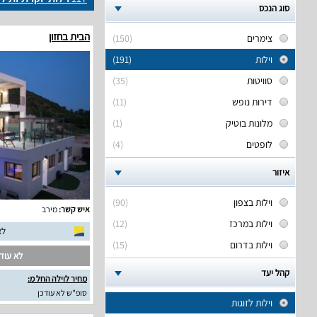
סוג הנכס
הבית בחזון
צימרים
(150)
וילות
(191)
סוויטות
(35)
דירות נופש
(11)
מלונות בוטיק
(1)
לופטים
(4)
איזור
וילות בצפון
(90)
איש קשר:
מירב
וילות במרכז
(12)
לא
וילות בדרום
(15)
לא עודכ
קהל יעד
מחיר לוילה החל מ:
סופ"ש לא עודכן
וילות לזוגות