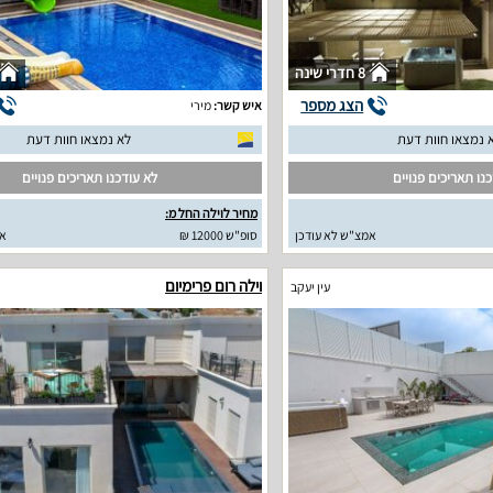
8 חדרי שינה
הצג מספר
איש קשר:
מירי
 נמצאו חוות דעת
לא נמצאו חוות דעת
נו תאריכים פנויים
לא עודכנו תאריכים פנויים
מחיר לוילה החל מ:
אמצ"ש לא עודכן
סופ"ש 12000 ₪
אמצ
וילה רום פרימיום
עין יעקב