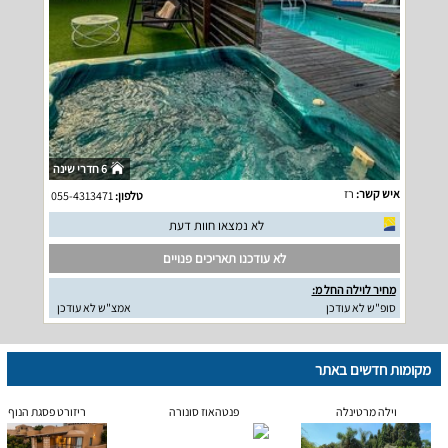
6 חדרי שינה
איש קשר:
רז
טלפון:
055-4313471
לא נמצאו חוות דעת
לא עודכנו תאריכים פנויים
מחיר לוילה החל מ:
סופ"ש לא עודכן
אמצ"ש לא עודכן
מקומות חדשים באתר
וילה מרטינלה
פנטהאוז סונורה
ריזורט פסגת הנוף