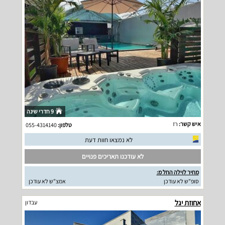
9 חדרי שינה
איש קשר:
רז
טלפון:
055-4314140
לא נמצאו חוות דעת
לא עודכנו תאריכים פנויים
מחיר לוילה החל מ:
סופ"ש לא עודכן
אמצ"ש לא עודכן
אחוזת יגל
עבדון