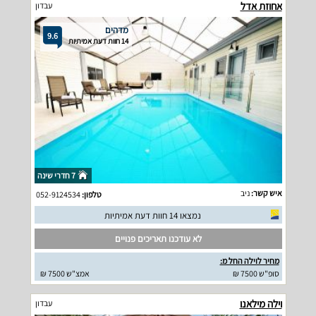
אחוזת אדל
עבדון
מדהים
9.6
14 חוות דעת אמיתיות
7 חדרי שינה
איש קשר:
ניב
טלפון:
052-9124534
נמצאו 14 חוות דעת אמיתיות
לא עודכנו תאריכים פנויים
מחיר לוילה החל מ:
סופ"ש 7500 ₪
אמצ"ש 7500 ₪
וילה מילאנו
עבדון