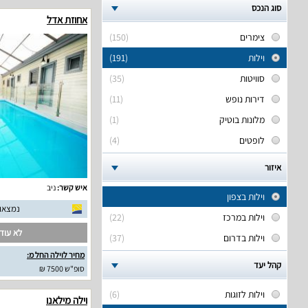
סוג הנכס
אחוזת אדל
צימרים
(150)
וילות
(191)
סוויטות
(35)
דירות נופש
(11)
מלונות בוטיק
(1)
לופטים
(4)
איזור
איש קשר:
ניב
וילות בצפון
נמצאו 14 חוות דעת אמית
וילות במרכז
(22)
לא עודכ
וילות בדרום
(37)
מחיר לוילה החל מ:
קהל יעד
סופ"ש 7500 ₪
וילות לזוגות
(6)
וילה מילאנו