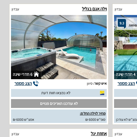
וילה אגם בגליל
עבדון
עבדון
9.3
4 חדרי שינה
6 חדרי שינה
הצג מספר
הצג מספר
איש קשר:
סיוון
לא נמצאו חוות דעת
לא עודכנו תאריכים פנויים
מחיר לוילה החל מ:
מצ"ש לא עודכן
סופ"ש 6000 ₪
אמצ"ש 6000 ₪
אחוזת יגל
עבדון
עבדון