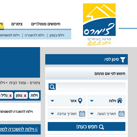
חיפושים פופולריים
צימרים
וי
וילות בצפון
וילות להשכרה
וילות למשפחות
סינון לפי:
חיפוש לפי שם מתחם
צימרס – עמוד הבית
וילו
וילות
צפון
גליל 
וילות
אזור
וילות להשכרה למשפחות 
תאריך הגעה
תאריך עזיבה
חפש כעת!
6
וילות להשכרה למש