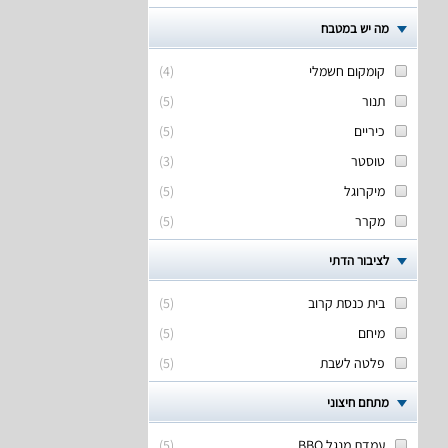
מה יש במטבח
קומקום חשמלי
(
4
)
תנור
(
5
)
כיריים
(
5
)
טוסטר
(
3
)
מיקרוגל
(
5
)
מקרר
(
5
)
לציבור הדתי
בית כנסת קרוב
(
5
)
מיחם
(
5
)
פלטה לשבת
(
5
)
מתחם חיצוני
עמדת מנגל BBQ
(
5
)