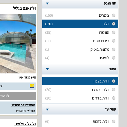
סוג הנכס
וילה אגם בגליל
צימרים
(150)
וילות
(191)
סוויטות
(35)
דירות נופש
(11)
מלונות בוטיק
(1)
לופטים
(4)
איזור
איש קשר:
סיוון
וילות בצפון
לא
וילות במרכז
(20)
לא עודכ
וילות בדרום
(20)
מחיר לוילה החל מ:
קהל יעד
סופ"ש 6000 ₪
וילות לזוגות
(6)
וילה לה פלאיה