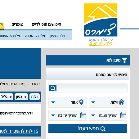
חיפושים פופולריים
צימרים
וי
וילות בצפון
וילות להשכרה
וילות למשפחות
סינון לפי:
חיפוש לפי שם מתחם
צימרס – עמוד הבית
וילו
וילות
צפון
גליל 
וילות
אזור
וילות להשכרה לאירועים 
תאריך הגעה
תאריך עזיבה
חפש כעת!
5
וילות להשכרה לאיר