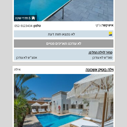
5 חדרי שינה
איש קשר:
ג'קי
טלפון:
052-9123434
לא נמצאו חוות דעת
לא עודכנו תאריכים פנויים
מחיר לוילה החל מ:
סופ"ש לא עודכן
אמצ"ש לא עודכן
וילה בוטיק אשכונה
אילת