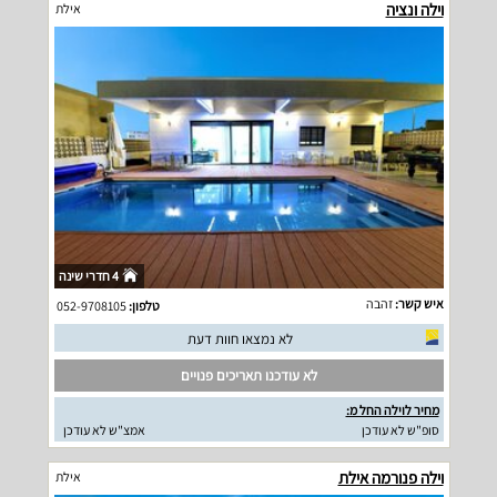
וילה ונציה
אילת
4 חדרי שינה
איש קשר:
זהבה
טלפון:
052-9708105
לא נמצאו חוות דעת
לא עודכנו תאריכים פנויים
מחיר לוילה החל מ:
סופ"ש לא עודכן
אמצ"ש לא עודכן
וילה פנורמה אילת
אילת