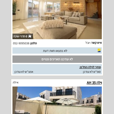
6 חדרי שינה
איש קשר:
יובל
טלפון:
052-9095038
לא נמצאו חוות דעת
לא עודכנו תאריכים פנויים
מחיר לוילה החל מ:
סופ"ש לא עודכן
אמצ"ש לא עודכן
וילה AH 35
אילת