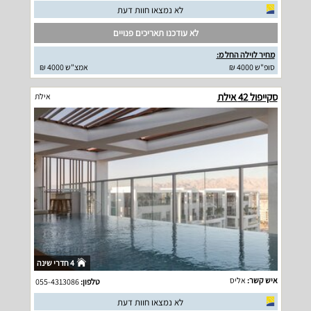
לא נמצאו חוות דעת
לא עודכנו תאריכים פנויים
מחיר לוילה החל מ:
סופ"ש 4000 ₪
אמצ"ש 4000 ₪
סקייפול 42 אילת
אילת
4 חדרי שינה
איש קשר:
אליס
טלפון:
055-4313086
לא נמצאו חוות דעת