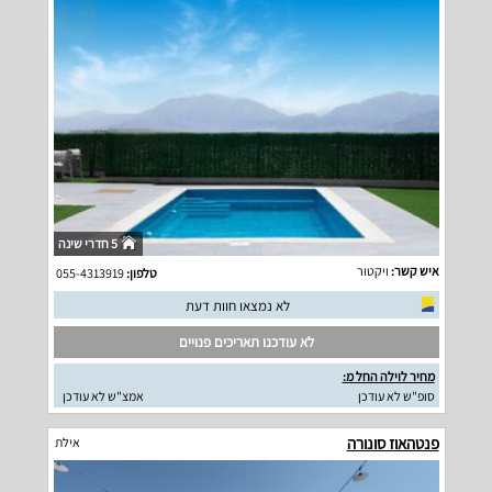
5 חדרי שינה
איש קשר:
ויקטור
טלפון:
055-4313919
לא נמצאו חוות דעת
לא עודכנו תאריכים פנויים
מחיר לוילה החל מ:
סופ"ש לא עודכן
אמצ"ש לא עודכן
פנטהאוז סונורה
אילת