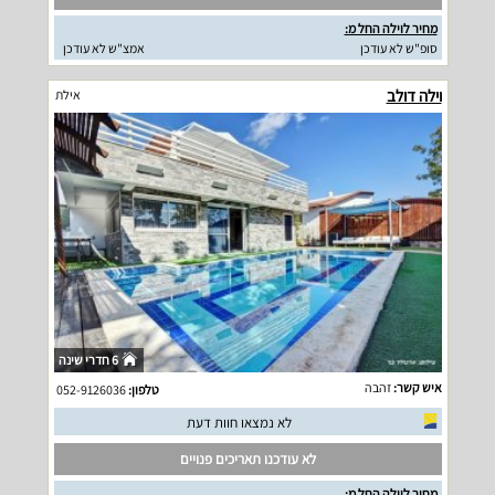
מחיר לוילה החל מ:
סופ"ש לא עודכן
אמצ"ש לא עודכן
וילה דולב
אילת
6 חדרי שינה
איש קשר:
זהבה
טלפון:
052-9126036
לא נמצאו חוות דעת
לא עודכנו תאריכים פנויים
מחיר לוילה החל מ: