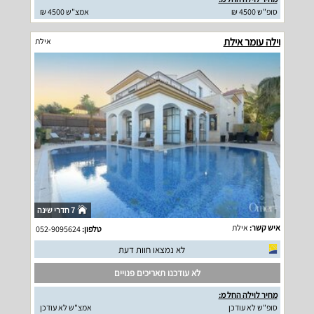
סופ"ש 4500 ₪
אמצ"ש 4500 ₪
וילה עומר אילת
אילת
7 חדרי שינה
איש קשר:
אילת
טלפון:
052-9095624
לא נמצאו חוות דעת
לא עודכנו תאריכים פנויים
מחיר לוילה החל מ:
סופ"ש לא עודכן
אמצ"ש לא עודכן