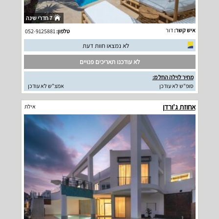
7 חדרי שינה
איש קשר:
דור
טלפון:
052-9125881
לא נמצאו חוות דעת
לא עודכנו תאריכים פנויים
מחיר לוילה החל מ:
סופ"ש לא עודכן
אמצ"ש לא עודכן
אחוזת ג'ורדן
אילת