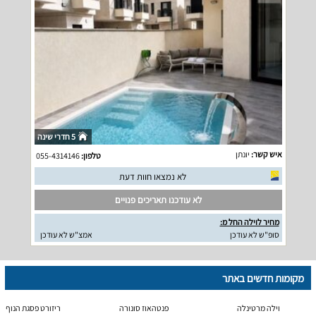
5 חדרי שינה
איש קשר:
יונתן
טלפון:
055-4314146
לא נמצאו חוות דעת
לא עודכנו תאריכים פנויים
מחיר לוילה החל מ:
סופ"ש לא עודכן
אמצ"ש לא עודכן
מקומות חדשים באתר
וילה מרטינלה
פנטהאוז סונורה
ריזורט פסגת הנוף