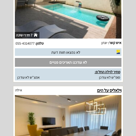
7 חדרי שינה
איש קשר:
יונתן
טלפון:
055-4314077
לא נמצאו חוות דעת
לא עודכנו תאריכים פנויים
מחיר לוילה החל מ:
סופ"ש לא עודכן
אמצ"ש לא עודכן
וילאליס על הים
אילת