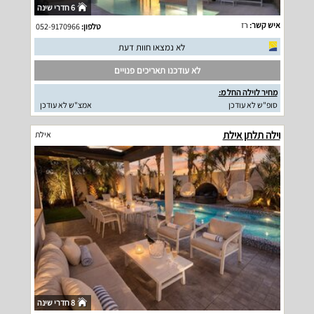
6 חדרי שינה
איש קשר:
רז
טלפון:
052-9170966
לא נמצאו חוות דעת
לא עודכנו תאריכים פנויים
מחיר לוילה החל מ:
סופ"ש לא עודכן
אמצ"ש לא עודכן
וילה תלתן אילת
אילת
8 חדרי שינה