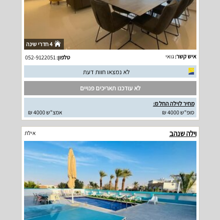
4 חדרי שינה
איש קשר:
גואי
טלפון:
052-9122051
לא נמצאו חוות דעת
לא עודכנו תאריכים פנויים
מחיר לוילה החל מ:
סופ"ש 4000 ₪
אמצ"ש 4000 ₪
וילה שנהב
אילת