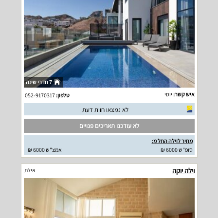
7 חדרי שינה
איש קשר:
יוסי
טלפון:
052-9170317
לא נמצאו חוות דעת
לא עודכנו תאריכים פנויים
מחיר לוילה החל מ:
סופ"ש 6000 ₪
אמצ"ש 6000 ₪
וילה יוקה
אילת