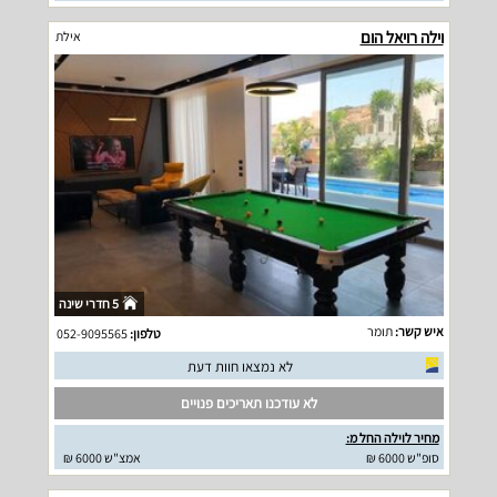
וילה רויאל הום
אילת
5 חדרי שינה
איש קשר:
תומר
טלפון:
052-9095565
לא נמצאו חוות דעת
לא עודכנו תאריכים פנויים
מחיר לוילה החל מ:
סופ"ש 6000 ₪
אמצ"ש 6000 ₪