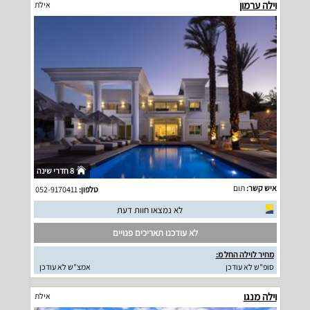
וילה ערמון
אילת
8 חדרי שינה
איש קשר:
תום
טלפון:
052-9170411
לא נמצאו חוות דעת
לא עודכנו תאריכים פנויים
מחיר לוילה החל מ:
סופ"ש לא עודכן
אמצ"ש לא עודכן
וילה מנגו
אילת