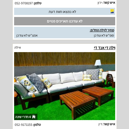
איש קשר:
ירון
טלפון:
052-9708197
לא נמצאו חוות דעת
לא עודכנו תאריכים פנויים
מחיר לוילה החל מ:
סופ"ש לא עודכן
אמצ"ש לא עודכן
וילה די אנד די
אילת
4 חדרי שינה
איש קשר:
דין
טלפון:
052-9171155