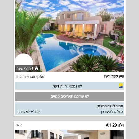
6 חדרי שינה
איש קשר:
לירז
טלפון:
052-9171740
לא נמצאו חוות דעת
לא עודכנו תאריכים פנויים
מחיר לוילה החל מ:
סופ"ש לא עודכן
אמצ"ש לא עודכן
וילה 29 AH
אילת