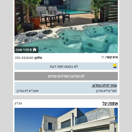
9 חדרי שינה
איש קשר:
רז
טלפון:
055-4314140
לא נמצאו חוות דעת
לא עודכנו תאריכים פנויים
מחיר לוילה החל מ:
סופ"ש לא עודכן
אמצ"ש לא עודכן
אחוזת יגל
עבדון