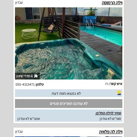
וילה הרמוסה
עבדון
6 חדרי שינה
איש קשר:
רז
טלפון:
055-4313471
לא נמצאו חוות דעת
לא עודכנו תאריכים פנויים
מחיר לוילה החל מ:
סופ"ש לא עודכן
אמצ"ש לא עודכן
וילה לה פלאיה
עבדון