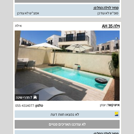
מחיר לוילה החל מ:
סופ"ש לא עודכן
אמצ"ש לא עודכן
וילה AH 35
אילת
7 חדרי שינה
איש קשר:
יונתן
טלפון:
055-4314077
לא נמצאו חוות דעת
לא עודכנו תאריכים פנויים
מחיר לוילה החל מ: