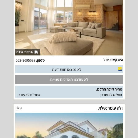
6 חדרי שינה
איש קשר:
יובל
טלפון:
052-9095038
לא נמצאו חוות דעת
לא עודכנו תאריכים פנויים
מחיר לוילה החל מ:
סופ"ש לא עודכן
אמצ"ש לא עודכן
וילה עומר אילת
אילת