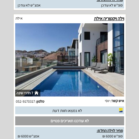
סופ"ש לא עודכן
אמצ"ש לא עודכן
וילה ויקטוריה אילת
אילת
7 חדרי שינה
איש קשר:
יוסי
טלפון:
052-9170317
לא נמצאו חוות דעת
לא עודכנו תאריכים פנויים
מחיר לוילה החל מ:
סופ"ש 6000 ₪
אמצ"ש 6000 ₪