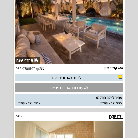
8 חדרי שינה
איש קשר:
ירון
טלפון:
052-9708197
לא נמצאו חוות דעת
לא עודכנו תאריכים פנויים
מחיר לוילה החל מ:
סופ"ש לא עודכן
אמצ"ש לא עודכן
וילה יוקה
אילת