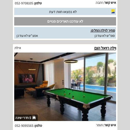
איש קשר:
זהבה
טלפון:
052-9708105
לא נמצאו חוות דעת
לא עודכנו תאריכים פנויים
מחיר לוילה החל מ:
סופ"ש לא עודכן
אמצ"ש לא עודכן
וילה רויאל הום
אילת
5 חדרי שינה
איש קשר:
תומר
טלפון:
052-9095565