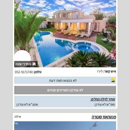
6 חדרי שינה
איש קשר:
לירז
טלפון:
052-9171740
לא נמצאו חוות דעת
לא עודכנו תאריכים פנויים
מחיר לוילה החל מ:
סופ"ש לא עודכן
אמצ"ש לא עודכן
פנטהאוז סונורה
אילת