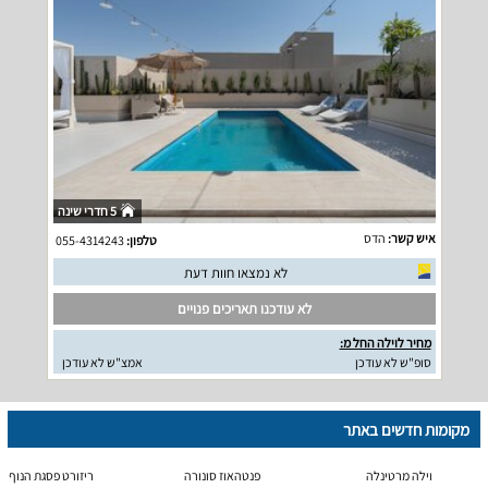
5 חדרי שינה
איש קשר:
הדס
טלפון:
055-4314243
לא נמצאו חוות דעת
לא עודכנו תאריכים פנויים
מחיר לוילה החל מ:
סופ"ש לא עודכן
אמצ"ש לא עודכן
מקומות חדשים באתר
וילה מרטינלה
פנטהאוז סונורה
ריזורט פסגת הנוף