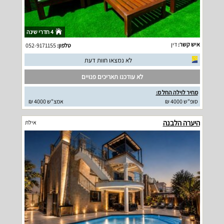
4 חדרי שינה
איש קשר:
דין
טלפון:
052-9171155
לא נמצאו חוות דעת
לא עודכנו תאריכים פנויים
מחיר לוילה החל מ:
סופ"ש 4000 ₪
אמצ"ש 4000 ₪
היערה הלבנה
אילת