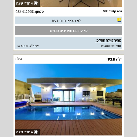
4 חדרי שינה
איש קשר:
גואי
טלפון:
052-9122051
לא נמצאו חוות דעת
לא עודכנו תאריכים פנויים
מחיר לוילה החל מ:
סופ"ש 4000 ₪
אמצ"ש 4000 ₪
וילה ונציה
אילת
4 חדרי שינה