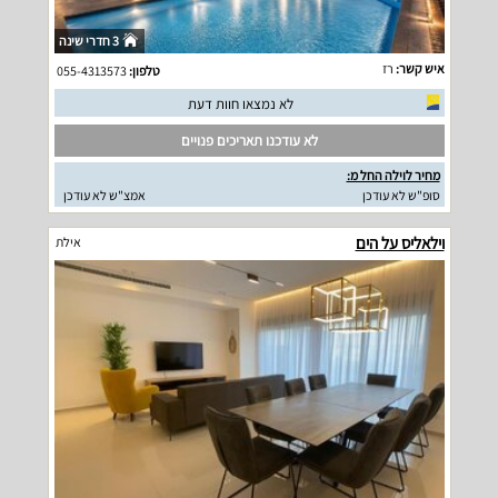
3 חדרי שינה
איש קשר:
רז
טלפון:
055-4313573
לא נמצאו חוות דעת
לא עודכנו תאריכים פנויים
מחיר לוילה החל מ:
סופ"ש לא עודכן
אמצ"ש לא עודכן
וילאליס על הים
אילת