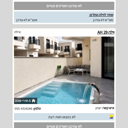
לא עודכנו תאריכים פנויים
מחיר לוילה החל מ:
סופ"ש לא עודכן
אמצ"ש לא עודכן
וילה 29 AH
אילת
5 חדרי שינה
איש קשר:
יונתן
טלפון:
055-4314146
לא נמצאו חוות דעת
לא עודכנו תאריכים פנויים