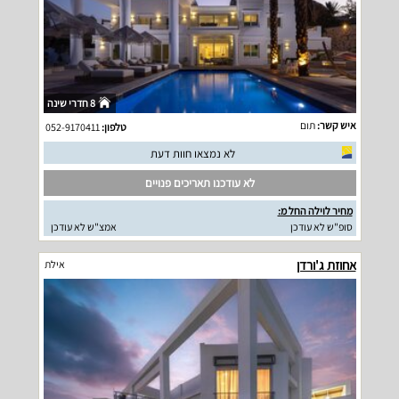
8 חדרי שינה
איש קשר:
תום
טלפון:
052-9170411
לא נמצאו חוות דעת
לא עודכנו תאריכים פנויים
מחיר לוילה החל מ:
סופ"ש לא עודכן
אמצ"ש לא עודכן
אחוזת ג'ורדן
אילת