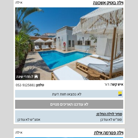
וילה בוטיק אשכונה
אילת
7 חדרי שינה
איש קשר:
דור
טלפון:
052-9125881
לא נמצאו חוות דעת
לא עודכנו תאריכים פנויים
מחיר לוילה החל מ:
סופ"ש לא עודכן
אמצ"ש לא עודכן
וילה פנורמה אילת
אילת