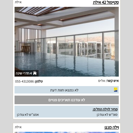
סקייפול 42 אילת
אילת
4 חדרי שינה
איש קשר:
אליס
טלפון:
055-4313086
לא נמצאו חוות דעת
לא עודכנו תאריכים פנויים
מחיר לוילה החל מ:
סופ"ש לא עודכן
אמצ"ש לא עודכן
וילה מנגו
אילת