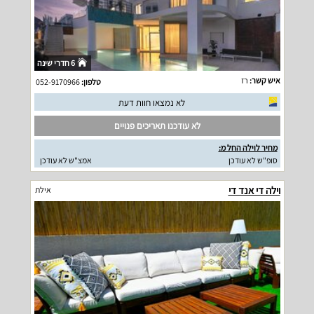
6 חדרי שינה
איש קשר:
רז
טלפון:
052-9170966
לא נמצאו חוות דעת
לא עודכנו תאריכים פנויים
מחיר לוילה החל מ:
סופ"ש לא עודכן
אמצ"ש לא עודכן
וילה די אנד די
אילת