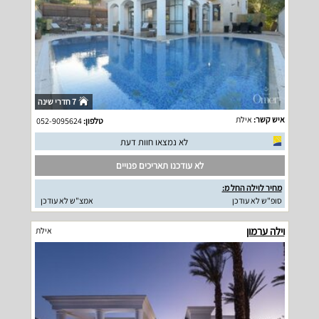
7 חדרי שינה
איש קשר:
אילת
טלפון:
052-9095624
לא נמצאו חוות דעת
לא עודכנו תאריכים פנויים
מחיר לוילה החל מ:
סופ"ש לא עודכן
אמצ"ש לא עודכן
וילה ערמון
אילת