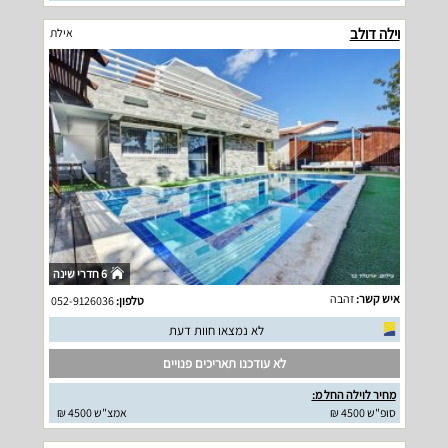
וילה דולב
אילת
6 חדרי שינה
איש קשר:
זהבה
טלפון:
052-9126036
לא נמצאו חוות דעת
לא עודכנו תאריכים פנויים
מחיר לוילה החל מ:
סופ"ש 4500 ₪
אמצ"ש 4500 ₪