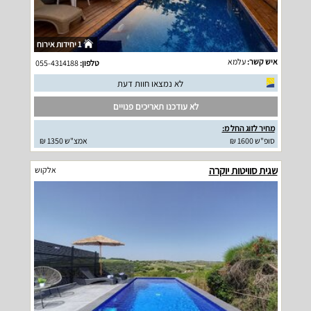
1 יחידות אירוח
איש קשר:
עלמא
טלפון:
055-4314188
לא נמצאו חוות דעת
לא עודכנו תאריכים פנויים
מחיר לזוג החל מ:
סופ"ש 1600 ₪
אמצ"ש 1350 ₪
שגית סוויטות יוקרה
אלקוש