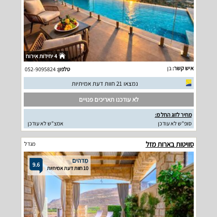
4 יחידות אירוח
איש קשר:
בן
טלפון:
052-9095824
נמצאו 21 חוות דעת אמיתיות
לא עודכנו תאריכים פנויים
מחיר לזוג החל מ:
סופ"ש לא עודכן
אמצ"ש לא עודכן
סוויטות בארות מזל
מגדל
מדהים
9.6
10 חוות דעת אמיתיות