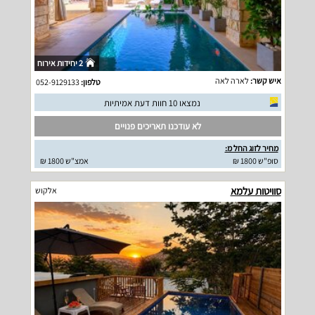
2 יחידות אירוח
איש קשר:
לארה לאה
טלפון:
052-9129133
נמצאו 10 חוות דעת אמיתיות
לא עודכנו תאריכים פנויים
מחיר לזוג החל מ:
סופ"ש 1800 ₪
אמצ"ש 1800 ₪
סוויטות עלמא
אלקוש