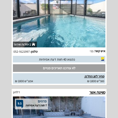
1 יחידות אירוח
איש קשר:
בני
טלפון:
052-9121997
נמצאו 40 חוות דעת אמיתיות
לא עודכנו תאריכים פנויים
מחיר לזוג החל מ:
סופ"ש 1800 ₪
אמצ"ש 1800 ₪
סוויטת אשר
דלתון
מדהים
9.5
7 חוות דעת אמיתיות