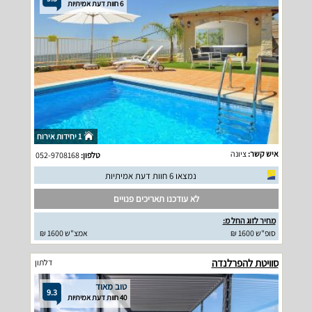
6 חוות דעת אמיתיות
1 יחידות אירוח
איש קשר:
ציונה
טלפון:
052-9708168
נמצאו 6 חוות דעת אמיתיות
לא עודכנו תאריכים פנויים
מחיר לזוג החל מ:
סופ"ש 1600 ₪
אמצ"ש 1600 ₪
סוויטת להפרלנדה
דלתון
טוב מאוד
9.3
40 חוות דעת אמיתיות