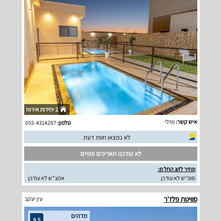
2 יחידות אירוח
איש קשר:
מזלי
טלפון:
055-4314287
לא נמצאו חוות דעת
לא עודכנו תאריכים פנויים
מחיר לזוג החל מ:
סופ"ש לא עודכן
אמצ"ש לא עודכן
סוויטת פלז'ר
עין יעקב
מדהים
9.5