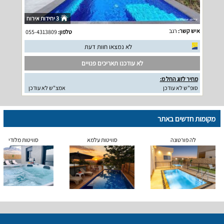
3 יחידות אירוח
איש קשר:
רגב
טלפון:
055-4313809
לא נמצאו חוות דעת
לא עודכנו תאריכים פנויים
מחיר לזוג החל מ:
סופ"ש לא עודכן
אמצ"ש לא עודכן
מקומות חדשים באתר
לה פורטונה
סוויטות עלמא
סוויטות מלודי