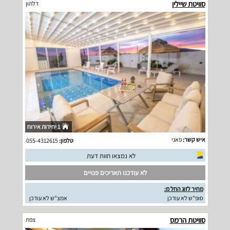
סוויטת שיילין
דלתון
1 יחידות אירוח
איש קשר:
פאני
טלפון:
055-4312615
לא נמצאו חוות דעת
לא עודכנו תאריכים פנויים
מחיר לזוג החל מ:
סופ"ש לא עודכן
אמצ"ש לא עודכן
סוויטת הרמס
צפת