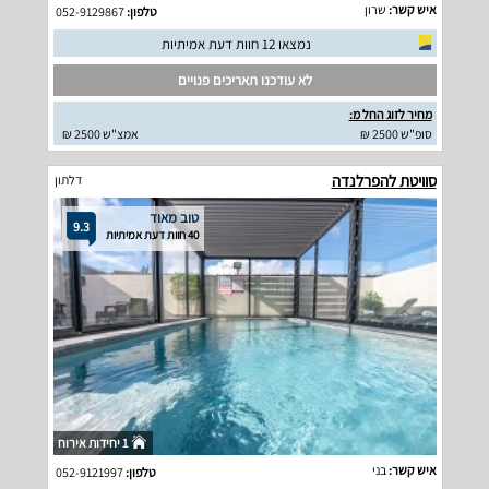
איש קשר:
שרון
טלפון:
052-9129867
נמצאו 12 חוות דעת אמיתיות
לא עודכנו תאריכים פנויים
מחיר לזוג החל מ:
סופ"ש 2500 ₪
אמצ"ש 2500 ₪
סוויטת להפרלנדה
דלתון
טוב מאוד
9.3
40 חוות דעת אמיתיות
1 יחידות אירוח
איש קשר:
בני
טלפון:
052-9121997