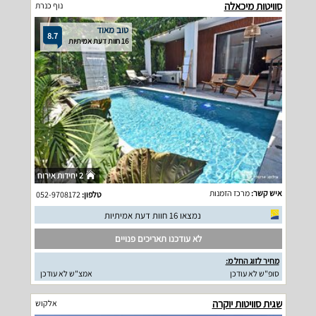
סוויטות מיכאלה
נוף כנרת
טוב מאוד
8.7
16 חוות דעת אמיתיות
2 יחידות אירוח
איש קשר:
מרכז הזמנות
טלפון:
052-9708172
נמצאו 16 חוות דעת אמיתיות
לא עודכנו תאריכים פנויים
מחיר לזוג החל מ:
סופ"ש לא עודכן
אמצ"ש לא עודכן
שגית סוויטות יוקרה
אלקוש