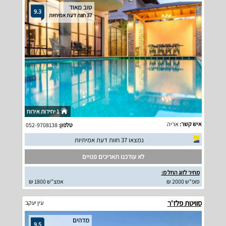
טוב מאוד
9.3
37 חוות דעת אמיתיות
1 יחידות אירוח
איש קשר:
אריה
טלפון:
052-9708138
נמצאו 37 חוות דעת אמיתיות
לא עודכנו תאריכים פנויים
מחיר לזוג החל מ:
סופ"ש 2000 ₪
אמצ"ש 1800 ₪
סוויטת פלז'ר
עין יעקב
מדהים
9.5