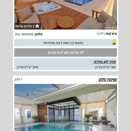
1 יחידות אירוח
איש קשר:
לידור
טלפון:
052-9095506
נמצאו 12 חוות דעת אמיתיות
לא עודכנו תאריכים פנויים
מחיר לזוג החל מ:
סופ"ש לא עודכן
אמצ"ש לא עודכן
סוויטת סלוט
דלתון