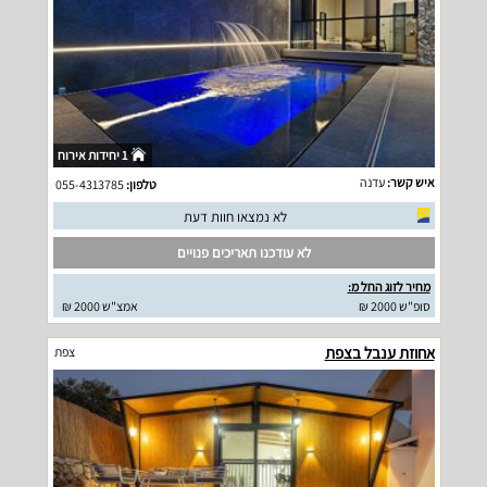
1 יחידות אירוח
איש קשר:
עדנה
טלפון:
055-4313785
לא נמצאו חוות דעת
לא עודכנו תאריכים פנויים
מחיר לזוג החל מ:
סופ"ש 2000 ₪
אמצ"ש 2000 ₪
אחוזת ענבל בצפת
צפת