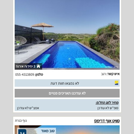
3 יחידות אירוח
איש קשר:
רגב
טלפון:
055-4313809
לא נמצאו חוות דעת
לא עודכנו תאריכים פנויים
מחיר לזוג החל מ:
סופ"ש לא עודכן
אמצ"ש לא עודכן
סוויט אוף דרימס
נוף כנרת
טוב מאוד
9.4