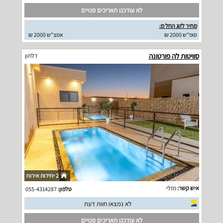
לא עודכנו תאריכים פנויים
מחיר לזוג החל מ:
סופ"ש 2000 ₪
אמצ"ש 2000 ₪
סוויטות לה פורטונה
דלתון
2 יחידות אירוח
איש קשר:
מזלי
טלפון:
055-4314287
לא נמצאו חוות דעת
לא עודכנו תאריכים פנויים