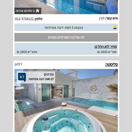
1 יחידות אירוח
איש קשר:
לורן
טלפון:
052-9708122
נמצאו 5 חוות דעת אמיתיות
לא עודכנו תאריכים פנויים
מחיר לזוג החל מ:
סופ"ש 2800 ₪
אמצ"ש 2800 ₪
סליסטה
דלתון
מדהים
9.7
27 חוות דעת אמיתיות