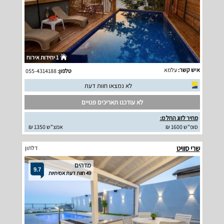
1 יחידות אירוח
איש קשר:
עלמא
טלפון:
055-4314188
לא נמצאו חוות דעת
לא עודכנו תאריכים פנויים
מחיר לזוג החל מ:
סופ"ש 1600 ₪
אמצ"ש 1350 ₪
שרי סוויט
דלתון
מדהים
9.7
49 חוות דעת אמיתיות