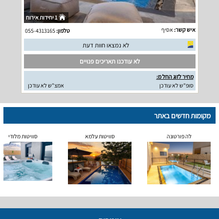
1 יחידות אירוח
איש קשר:
אסיף
טלפון:
055-4313165
לא נמצאו חוות דעת
לא עודכנו תאריכים פנויים
מחיר לזוג החל מ:
סופ"ש לא עודכן
אמצ"ש לא עודכן
מקומות חדשים באתר
לה פורטונה
סוויטות עלמא
סוויטות מלודי