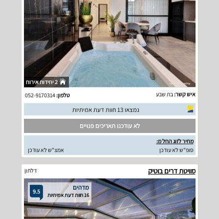
2 יחידות אירוח
איש קשר:
בת שבע
טלפון:
052-9170314
נמצאו 13 חוות דעת אמיתיות
לא עודכנו תאריכים פנויים
מחיר לזוג החל מ:
סופ"ש לא עודכן
אמצ"ש לא עודכן
סוויטת דרים בוטיק
דלתון
מדהים
9.5
16 חוות דעת אמיתיות