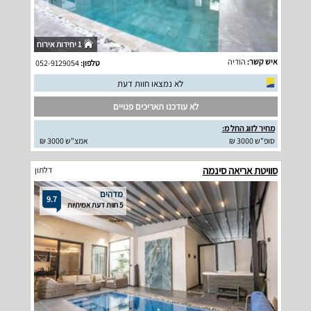
1 יחידות אירוח
איש קשר:
הודיה
טלפון:
052-9129054
לא נמצאו חוות דעת
לא עודכנו תאריכים פנויים
מחיר לזוג החל מ:
סופ"ש 3000 ₪
אמצ"ש 3000 ₪
סוויטת אריאה סינמה
דלתון
מדהים
9.7
5 חוות דעת אמיתיות