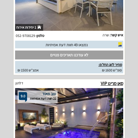
1 יחידות אירוח
איש קשר:
שרה
טלפון:
052-9708129
נמצאו 49 חוות דעת אמיתיות
לא עודכנו תאריכים פנויים
מחיר לזוג החל מ:
סופ"ש 1600 ₪
אמצ"ש 1500 ₪
סאן מרינו VIP
דלתון
טוב מאוד
9.0
22 חוות דעת אמיתיות