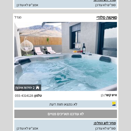
סופ"ש לא עודכן
אמצ"ש לא עודכן
סוויטות מלודי
מגדל
2 יחידות אירוח
איש קשר:
בן
טלפון:
055-4314128
לא נמצאו חוות דעת
לא עודכנו תאריכים פנויים
מחיר לזוג החל מ:
סופ"ש לא עודכן
אמצ"ש לא עודכן