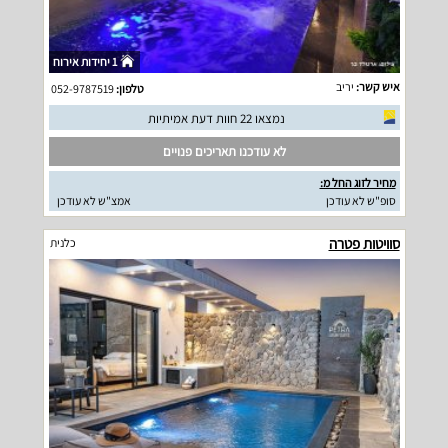
1 יחידות אירוח
איש קשר:
יריב
טלפון:
052-9787519
נמצאו 22 חוות דעת אמיתיות
לא עודכנו תאריכים פנויים
מחיר לזוג החל מ:
סופ"ש לא עודכן
אמצ"ש לא עודכן
סוויטות פטרה
כלנית