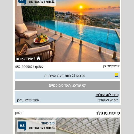
21 חוות דעת אמיתיות
4 יחידות אירוח
איש קשר:
בן
טלפון:
052-9095824
נמצאו 21 חוות דעת אמיתיות
לא עודכנו תאריכים פנויים
מחיר לזוג החל מ:
סופ"ש לא עודכן
אמצ"ש לא עודכן
סוויטות ניו גולד
דלתון
טוב מאוד
9.3
23 חוות דעת אמיתיות