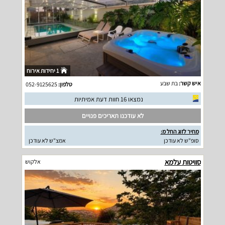
1 יחידות אירוח
איש קשר:
בת שבע
טלפון:
052-9125625
נמצאו 16 חוות דעת אמיתיות
לא עודכנו תאריכים פנויים
מחיר לזוג החל מ:
סופ"ש לא עודכן
אמצ"ש לא עודכן
סוויטות עלמא
אלקוש