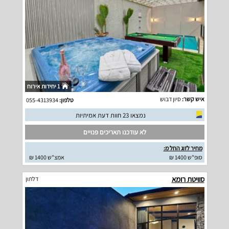
1 יחידות אירוח
איש קשר:
סיון דבוש
טלפון:
055-4313934
נמצאו 23 חוות דעת אמיתיות
לא עודכנו תאריכים פנויים
מחיר לזוג החל מ:
סופ"ש 1400 ₪
אמצ"ש 1400 ₪
סוויטת רומא
דלתון