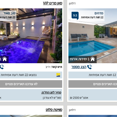
סאן מרינו VIP
דלתון
מדהים
טוב מאוד
9.5
12 חוות דעת אמיתיות
22 חוות דעת אמיתיות
1 יחידות אירוח
1 יחידות איר
הצג מספר
איש קשר:
יריב
יות
נמצאו 22 חוות דעת אמיתיות
נו תאריכים פנויים
לא עודכנו תאריכים פנויים
מחיר לזוג החל מ:
אמצ"ש 2500 ₪
סופ"ש לא עודכן
א
סוויטת סלוט
דלתון