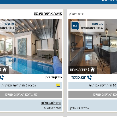
סוויטת אריאה סינמה
קריית ביאליק
טוב מאוד
מדהים
9.3
10 חוות דעת אמיתיות
5 חוות דעת אמיתיות
1 יחידות אירוח
1 יחידות איר
הצג מספר
איש קשר:
לורן
יות
נמצאו 5 חוות דעת אמיתיות
נו תאריכים פנויים
לא עודכנו תאריכים פנויים
מחיר לזוג החל מ:
אמצ"ש לא עודכן
סופ"ש 2800 ₪
א