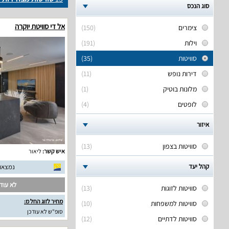
סוג הנכס
אל די סוויטת יוקרה
צימרים
(150)
וילות
(191)
סוויטות
(35)
דירות נופש
(11)
מלונות בוטיק
(1)
לופטים
(4)
איזור
סוויטות בצפון
(13)
איש קשר:
ליאור
קהל יעד
נמצאו 10 חוות דעת אמית
לא עודכ
סוויטות לזוגות
(13)
מחיר לזוג החל מ:
סוויטות למשפחות
(10)
סופ"ש לא עודכן
סוויטות לדתיים
(12)