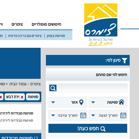
חיפושים פופולריים
צימרים
וי
סוויטות בצפון
צימרים עם בריכה פרטית
סוו
סינון לפי:
חיפוש לפי שם מתחם
צימרס – עמוד הבית
סווי
סוויטות
ירח דבש
סוויטות
אזור
סוויטות מבודדות לירח ד
תאריך הגעה
תאריך עזיבה
סוויטות מבודדות לירח דב
חפש כעת!
13
סוויטות מבודדות 