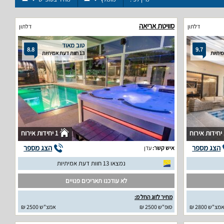
סוויטת אריאה
דלתון
דלתון
טוב מאוד
8.8
9.7
13 חוות דעת אמיתיות
וח
1 יחידות אירוח
הצג מספר
הצג מספר
איש קשר:
עדן
נמצאו 13 חוות דעת אמיתיות
לא עודכנו תאריכים פנויים
מחיר לזוג החל מ:
מצ"ש 2800 ₪
סופ"ש 2500 ₪
אמצ"ש 2500 ₪