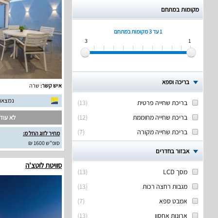
מקומות במתחם
1 עד 3
מקומות במתחם
3
1
בריכה וספא
איש קשר:
שרה
נמצאו 49 חוות דעת אמית
בריכת שחייה פרטית
(
13
)
בריכת שחייה מחוממת
(
12
)
לא עודכ
בריכת שחייה מקורה
(
7
)
מחיר לזוג החל מ:
סופ"ש 1600 ₪
אבזור בחדרים
סוויטת לוטצ'ה
מסך LCD
(
13
)
מגבות רחצה רכות
(
13
)
אמבט ספא
(
7
)
ארונות אחסון
(
13
)