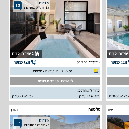
מדהים
9.5
13 חוות דעת אמיתיות
וח
2 יחידות אירוח
הצג מספר
הצג מספר
איש קשר:
בת שבע
נמצאו 13 חוות דעת אמיתיות
לא עודכנו תאריכים פנויים
מחיר לזוג החל מ:
מצ"ש 3000 ₪
סופ"ש לא עודכן
אמצ"ש לא עודכן
סליסטה
צפת
דלתון
מדהים
9.7
27 חוות דעת אמיתיות