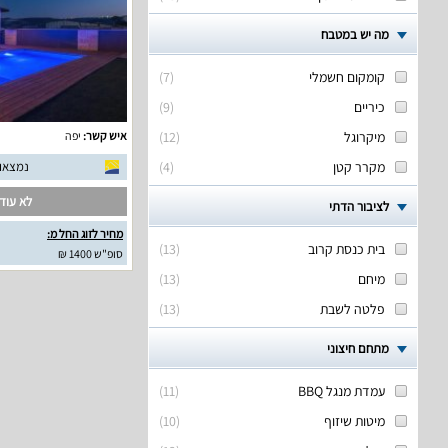
מה יש במטבח
קומקום חשמלי
(
7
)
כיריים
(
9
)
מיקרוגל
(
12
)
איש קשר:
יפה
מקרר קטן
(
4
)
נמצאו 24 חוות דעת אמית
לא עודכ
לציבור הדתי
מחיר לזוג החל מ:
בית כנסת קרוב
(
13
)
סופ"ש 1400 ₪
מיחם
(
13
)
פלטה לשבת
(
13
)
מתחם חיצוני
עמדת מנגל BBQ
(
11
)
מיטות שיזוף
(
10
)