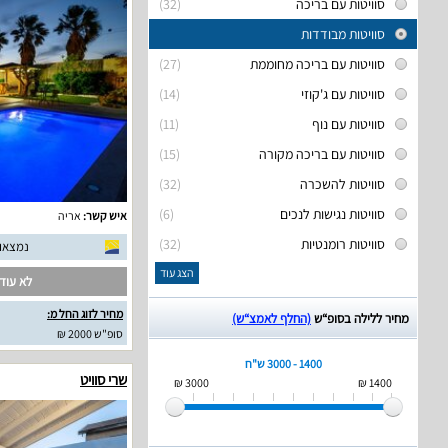
סוויטות עם בריכה
(32)
סוויטות מבודדות
סוויטות עם בריכה מחוממת
(27)
סוויטות עם ג'קוזי
(14)
סוויטות עם נוף
(11)
סוויטות עם בריכה מקורה
(15)
סוויטות להשכרה
(32)
סוויטות נגישות לנכים
(6)
איש קשר:
אריה
סוויטות רומנטיות
(32)
נמצאו 23 חוות דעת אמית
הצג עוד
לא עודכ
מחיר לזוג החל מ:
מחיר ללילה בסופ“ש
(החלף לאמצ“ש)
סופ"ש 2000 ₪
1400 - 3000 ש"ח
שרי סוויט
3000 ₪
1400 ₪