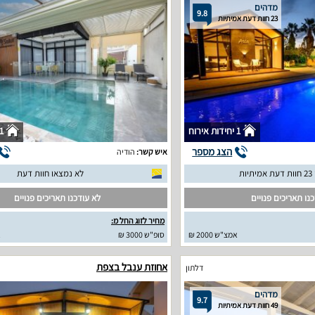
מדהים
9.8
23 חוות דעת אמיתיות
1 יחידות אירוח
1 יחידות איר
הצג מספר
איש קשר:
הודיה
יות
לא נמצאו חוות דעת
נו תאריכים פנויים
לא עודכנו תאריכים פנויים
מחיר לזוג החל מ:
אמצ"ש 2000 ₪
סופ"ש 3000 ₪
א
אחוזת ענבל בצפת
דלתון
מדהים
9.7
49 חוות דעת אמיתיות