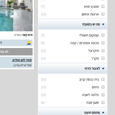
אמבט ספא
(
7
)
ארונות אחסון
(
13
)
מה יש במטבח
קומקום חשמלי
(
7
)
איש קשר:
הודיה
מכונת אספרסו / קפה
(
9
)
לא
מיקרוגל
(
12
)
לא עודכ
מקרר
(
11
)
מחיר לזוג החל מ:
סופ"ש לא עודכן
לציבור הדתי
בית כנסת קרוב
(
13
)
מיחם
(
13
)
פלטה לשבת
(
13
)
שעון שבת
(
6
)
מתחם חיצוני