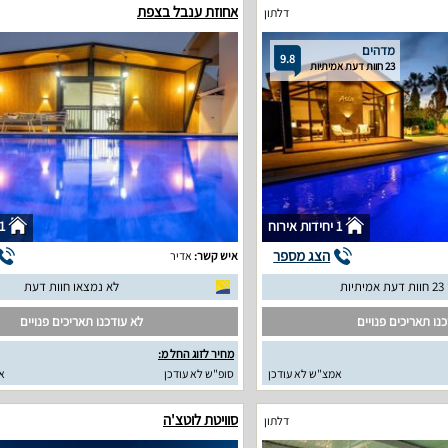
אחוזת ענבל בצפת
דלתון
מדהים
9.8
23 חוות דעת אמיתיות
1 יחידות אירוח
1 יחידות איר
הצג מספר
איש קשר:
אדיר
יות
לא נמצאו חוות דעת
נו תאריכים פנויים
לא עודכנו תאריכים פנויים
מחיר לזוג החל מ:
אמצ"ש לא עודכן
סופ"ש לא עודכן
א
סוויטת לוטצ'ה
דלתון