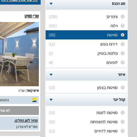
סוג הנכס
שרי סוויט
צימרים
(150)
וילות
(191)
סוויטות
(35)
דירות נופש
(11)
מלונות בוטיק
(1)
לופטים
(4)
איזור
סוויטות בצפון
(13)
איש קשר:
שרה
קהל יעד
נמצאו 49 חוות דעת אמית
לא עודכ
סוויטות לזוגות
(13)
מחיר לזוג החל מ:
סוויטות למשפחות
(10)
סופ"ש לא עודכן
סוויטות לדתיים
(12)