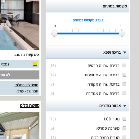
מקומות במתחם
1 עד 3
מקומות במתחם
3
1
בריכה וספא
איש קשר:
בת שבע
נמצאו 13 חוות דעת אמית
בריכת שחייה פרטית
(
13
)
בריכת שחייה מחוממת
(
12
)
לא עודכ
בריכת שחייה מקורה
(
7
)
מחיר לזוג החל מ:
סופ"ש לא עודכן
בריכת שחייה מגודרת
(
9
)
סוויטת סלוט
אבזור בחדרים
מסך LCD
(
13
)
מערכת סטריאו
(
5
)
מגבות רחצה רכות
(
13
)