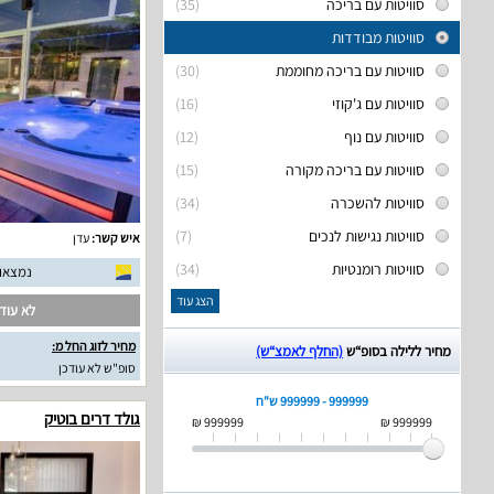
סוויטות עם בריכה
(35)
סוויטות מבודדות
סוויטות עם בריכה מחוממת
(30)
סוויטות עם ג'קוזי
(16)
סוויטות עם נוף
(12)
סוויטות עם בריכה מקורה
(15)
סוויטות להשכרה
(34)
סוויטות נגישות לנכים
(7)
איש קשר:
עדן
סוויטות רומנטיות
(34)
נמצאו 13 חוות דעת אמית
הצג עוד
לא עודכ
מחיר לזוג החל מ:
מחיר ללילה בסופ“ש
(החלף לאמצ“ש)
סופ"ש לא עודכן
999999 - 999999 ש"ח
גולד דרים בוטיק
999999 ₪
999999 ₪