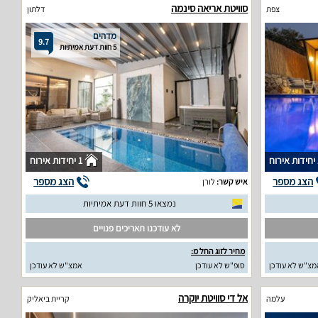
סוויטת אריאה סינמה
צפת
דלתון
מדהים
9.7
5 חוות דעת אמיתיות
וח
1 יחידות אירוח
הצג מספר
הצג מספר
איש קשר:
לורן
נמצאו 5 חוות דעת אמיתיות
לא עודכנו תאריכים פנויים
מחיר לזוג החל מ:
מצ"ש לא עודכן
סופ"ש לא עודכן
אמצ"ש לא עודכן
אל די סוויטת יוקרה
עלמה
קריית ביאליק