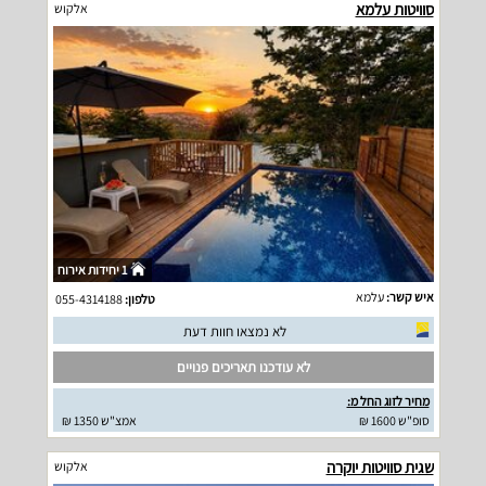
סוויטות עלמא
אלקוש
1 יחידות אירוח
איש קשר:
עלמא
טלפון:
055-4314188
לא נמצאו חוות דעת
לא עודכנו תאריכים פנויים
מחיר לזוג החל מ:
סופ"ש 1600 ₪
אמצ"ש 1350 ₪
שגית סוויטות יוקרה
אלקוש