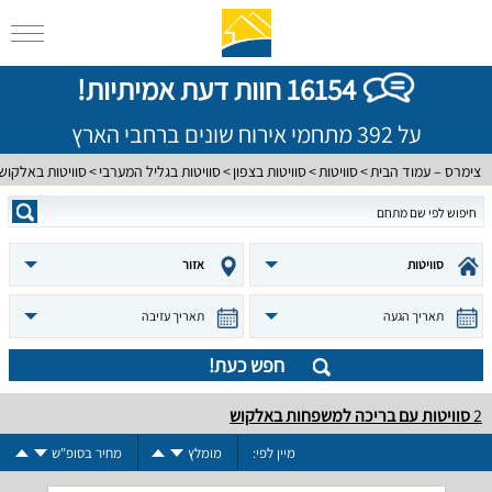
16154 חוות דעת אמיתיות!
על 392 מתחמי אירוח שונים ברחבי הארץ
צימרס – עמוד הבית
סוויטות
סוויטות בצפון
סוויטות בגליל המערבי
סוויטות באלקוש
סוויטות
אזור
תאריך הגעה
תאריך עזיבה
חפש כעת!
2
סוויטות עם בריכה למשפחות באלקוש
מיין לפי:
מומלץ
מחיר בסופ"ש