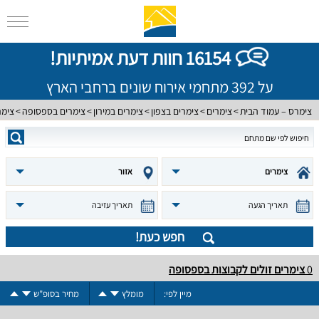
16154 חוות דעת אמיתיות!
על 392 מתחמי אירוח שונים ברחבי הארץ
צימרס – עמוד הבית
צימרים
צימרים בצפון
צימרים במירון
צימרים בספסופה
צימר
צימרים
אזור
תאריך הגעה
תאריך עזיבה
חפש כעת!
0
צימרים זולים לקבוצות בספסופה
מיין לפי:
מומלץ
מחיר בסופ"ש