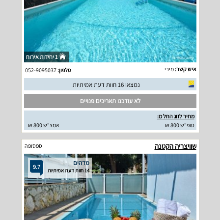
1 יחידות אירוח
איש קשר:
מירי
טלפון:
052-9095037
נמצאו 16 חוות דעת אמיתיות
לא עודכנו תאריכים פנויים
מחיר לזוג החל מ:
סופ"ש 800 ₪
אמצ"ש 800 ₪
שוויצריה הקטנה
ספסופה
מדהים
9.7
14 חוות דעת אמיתיות