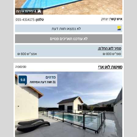
4 יחידות אירוח
איש קשר:
יצחק
טלפון:
055-4314175
לא נמצאו חוות דעת
לא עודכנו תאריכים פנויים
מחיר לזוג החל מ:
סופ"ש 800 ₪
אמצ"ש 800 ₪
סוויטות לאו ארי
ספסופה
מדהים
9.8
31 חוות דעת אמיתיות