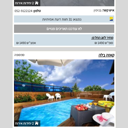
2 יחידות אירוח
איש קשר:
בנימין
טלפון:
052-9122124
נמצאו 31 חוות דעת אמיתיות
לא עודכנו תאריכים פנויים
מחיר לזוג החל מ:
סופ"ש 1490 ₪
אמצ"ש 1490 ₪
קאזה בלה
ספסופה
2 יחידות אירוח