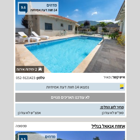
מדהים
9.6
14 חוות דעת אמיתיות
2 יחידות אירוח
איש קשר:
מאיר
טלפון:
052-9121423
נמצאו 14 חוות דעת אמיתיות
לא עודכנו תאריכים פנויים
מחיר לזוג החל מ:
סופ"ש לא עודכן
אמצ"ש לא עודכן
אחוזת אנאאל בגליל
ספסופה
מדהים
9.5