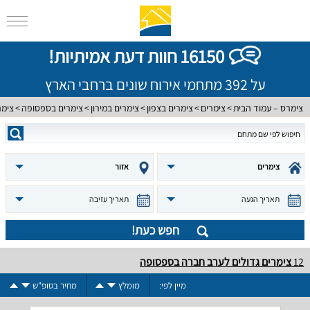
16150 חוות דעת אמיתיות!
על 392 מתחמי אירוח שונים ברחבי הארץ
צימרס – עמוד הבית
צימרים
צימרים בצפון
צימרים במירון
צימרים בספסופה
צימר
צימרים
אזור
תאריך הגעה
תאריך עזיבה
חפש כעת!
12
צימרים גדולים לערב חברה בספסופה
מיין לפי:
מומלץ
מחיר בסופ"ש