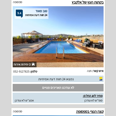
בקתות העץ של אלקבץ
ספסופה
טוב מאוד
9.4
24 חוות דעת אמיתיות
3 יחידות אירוח
איש קשר:
חנה
טלפון:
052-9127825
נמצאו 24 חוות דעת אמיתיות
לא עודכנו תאריכים פנויים
מחיר לזוג החל מ:
סופ"ש לא עודכן
אמצ"ש לא עודכן
קצה הנוף בספסופה
ספסופה