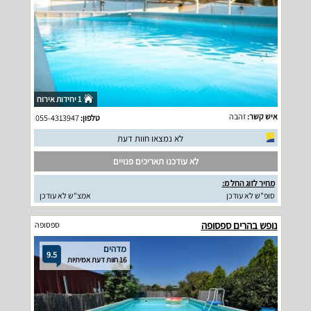
1 יחידות אירוח
איש קשר:
זהבה
טלפון:
055-4313947
לא נמצאו חוות דעת
לא עודכנו תאריכים פנויים
מחיר לזוג החל מ:
סופ"ש לא עודכן
אמצ"ש לא עודכן
נופש בהרים ספסופה
ספסופה
מדהים
9.5
16 חוות דעת אמיתיות