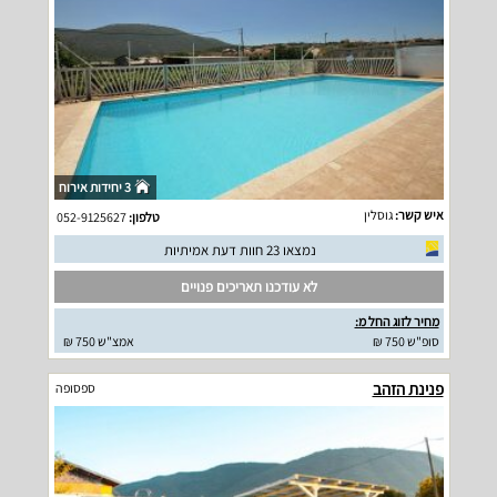
3 יחידות אירוח
איש קשר:
גוסלין
טלפון:
052-9125627
נמצאו 23 חוות דעת אמיתיות
לא עודכנו תאריכים פנויים
מחיר לזוג החל מ:
סופ"ש 750 ₪
אמצ"ש 750 ₪
פנינת הזהב
ספסופה