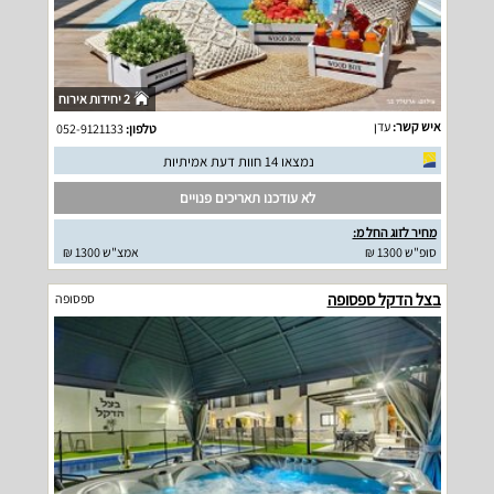
2 יחידות אירוח
איש קשר:
עדן
טלפון:
052-9121133
נמצאו 14 חוות דעת אמיתיות
לא עודכנו תאריכים פנויים
מחיר לזוג החל מ:
סופ"ש 1300 ₪
אמצ"ש 1300 ₪
בצל הדקל ספסופה
ספסופה