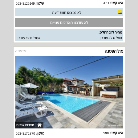
איש קשר:
דינה
טלפון:
052-9125149
לא נמצאו חוות דעת
לא עודכנו תאריכים פנויים
מחיר לזוג החל מ:
סופ"ש לא עודכן
אמצ"ש לא עודכן
מול הפסגה
ספסופה
3 יחידות אירוח
איש קשר:
מוטי
טלפון:
052-9172870