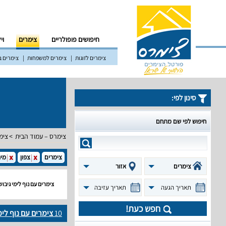
חיפושים פופולריים
צימרים
וי
צימרים לזוגות
צימרים למשפחות
צימרים ב
סינון לפי:
חיפוש לפי שם מתחם
צימרס – עמוד הבית
צימ
צימרים
צפון
מיר
צימרים
אזור
צימרים עם נוף לימי גיבו
תאריך הגעה
תאריך עזיבה
חפש כעת!
10
צימרים עם נוף לי