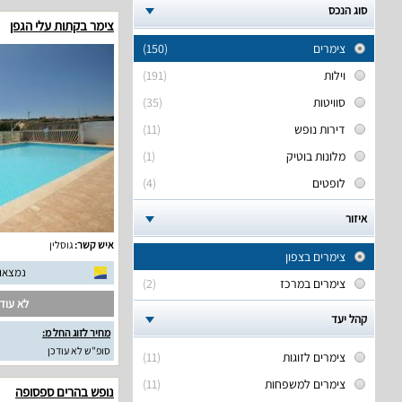
סוג הנכס
צימר בקתות עלי הגפן
צימרים
(150)
וילות
(191)
סוויטות
(35)
דירות נופש
(11)
מלונות בוטיק
(1)
לופטים
(4)
איזור
איש קשר:
גוסלין
צימרים בצפון
נמצאו 23 חוות דעת אמית
צימרים במרכז
(2)
לא עודכ
קהל יעד
מחיר לזוג החל מ:
סופ"ש לא עודכן
צימרים לזוגות
(11)
צימרים למשפחות
(11)
נופש בהרים ספסופה