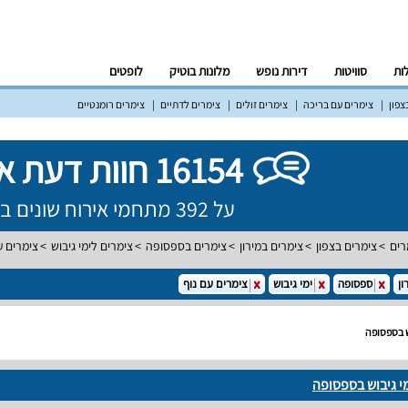
לות
סוויטות
דירות נופש
מלונות בוטיק
לופטים
צפון
צימרים עם בריכה
צימרים זולים
צימרים לדתיים
צימרים רומנטיים
16154 חוות דעת אמיתיות!
על 392 מתחמי אירוח שונים ברחבי הארץ
רים
צימרים בצפון
צימרים במירון
צימרים בספסופה
צימרים לימי גיבוש
צימרים ע
ון
ספסופה
ימי גיבוש
צימרים עם נוף
ש בספסופה
מי גיבוש בספסופה