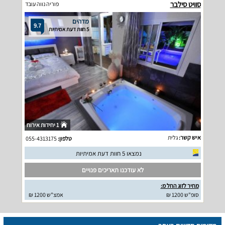
סוויט סילבר
פוריה נווה עובד
מדהים
9.7
5 חוות דעת אמיתיות
1 יחידות אירוח
איש קשר:
גלית
טלפון:
055-4313175
נמצאו 5 חוות דעת אמיתיות
לא עודכנו תאריכים פנויים
מחיר לזוג החל מ:
סופ"ש 1200 ₪
אמצ"ש 1200 ₪