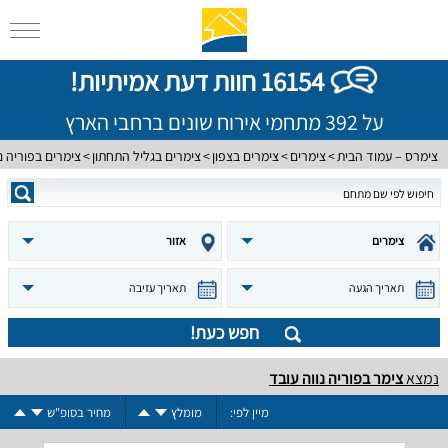
16154 חוות דעת אמיתיות!
על 392 מתחמי אירוח שונים ברחבי הארץ
צימרס – עמוד הבית
צימרים
צימרים בצפון
צימרים בגליל התחתון
צימרים בפוריה נ
צימרים
אזור
תאריך הגעה
תאריך עזיבה
חפש כעת!
נמצא
צימר בפוריה נווה עובד
מיין לפי:
מומלץ
מחיר בסופ"ש