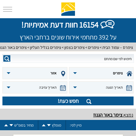
16154 חוות דעת אמיתיות!
על 392 מתחמי אירוח שונים ברחבי הארץ
צימרס – עמוד הבית
צימרים
צימרים בצפון
צימרים בגליל העליון
צימרים באור הגנוז
צימרים
אזור
תאריך הגעה
תאריך עזיבה
חפש כעת!
נמצא
צימר באור הגנוז
מיין לפי:
מומלץ
מחיר בסופ"ש