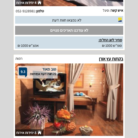
4 יחידות אירוח
איש קשר:
סיגל
טלפון:
052-9128981
לא נמצאו חוות דעת
לא עודכנו תאריכים פנויים
מחיר לזוג החל מ:
סופ"ש 1000 ₪
אמצ"ש 1000 ₪
בקתות עץ אורן
רמות
טוב מאוד
9.3
22 חוות דעת אמיתיות
8 יחידות אירוח