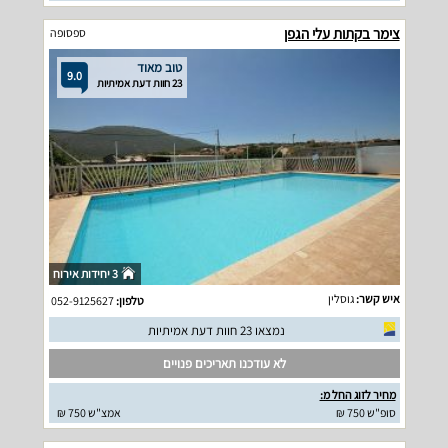
צימר בקתות עלי הגפן
ספסופה
טוב מאוד
9.0
23 חוות דעת אמיתיות
3 יחידות אירוח
איש קשר:
גוסלין
טלפון:
052-9125627
נמצאו 23 חוות דעת אמיתיות
לא עודכנו תאריכים פנויים
מחיר לזוג החל מ:
סופ"ש 750 ₪
אמצ"ש 750 ₪