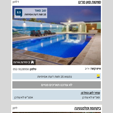
סוויטות סאן מרינו
דלתון
טוב מאוד
8.9
16 חוות דעת אמיתיות
3 יחידות אירוח
איש קשר:
יריב
טלפון:
052-9128958
נמצאו 16 חוות דעת אמיתיות
לא עודכנו תאריכים פנויים
מחיר לזוג החל מ:
סופ"ש לא עודכן
אמצ"ש לא עודכן
ביקתפוז וקלמנטינה
לימן