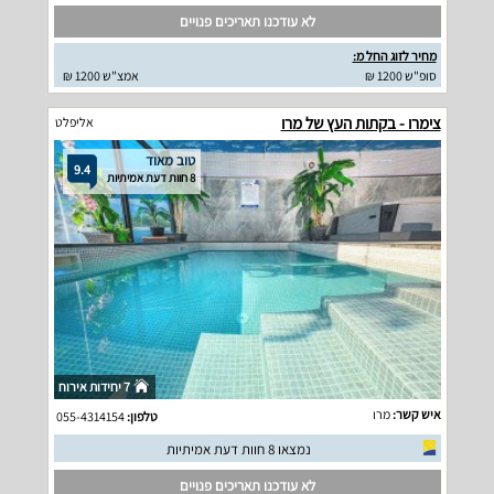
לא עודכנו תאריכים פנויים
מחיר לזוג החל מ:
סופ"ש 1200 ₪
אמצ"ש 1200 ₪
צימרו - בקתות העץ של מרו
אליפלט
טוב מאוד
9.4
8 חוות דעת אמיתיות
7 יחידות אירוח
איש קשר:
מרו
טלפון:
055-4314154
נמצאו 8 חוות דעת אמיתיות
לא עודכנו תאריכים פנויים