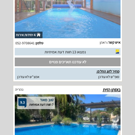
4 יחידות אירוח
איש קשר:
ראהן
טלפון:
052-9708641
נמצאו 13 חוות דעת אמיתיות
לא עודכנו תאריכים פנויים
מחיר לזוג החל מ:
סופ"ש לא עודכן
אמצ"ש לא עודכן
בוסתן הזית
נהריה
טוב מאוד
9.3
7 חוות דעת אמיתיות