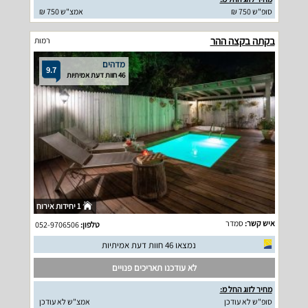
סופ"ש 750 ₪
אמצ"ש 750 ₪
בקתה בקצה ההר
רמות
מדהים
9.7
46 חוות דעת אמיתיות
1 יחידות אירוח
איש קשר:
סמדר
טלפון:
052-9706506
נמצאו 46 חוות דעת אמיתיות
לא עודכנו תאריכים פנויים
מחיר לזוג החל מ:
סופ"ש לא עודכן
אמצ"ש לא עודכן