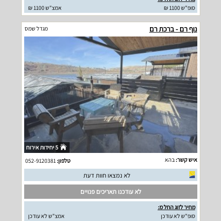
סופ"ש 1100 ₪
אמצ"ש 1100 ₪
נוף רם - ברכת רם
מגדל שמס
5 יחידות אירוח
איש קשר:
בהא
טלפון:
052-9120381
לא נמצאו חוות דעת
לא עודכנו תאריכים פנויים
מחיר לזוג החל מ:
סופ"ש לא עודכן
אמצ"ש לא עודכן