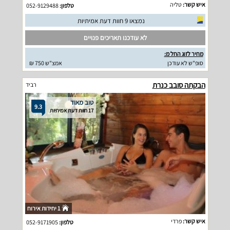
איש קשר:
טליה
טלפון:
052-9129488
נמצאו 9 חוות דעת אמיתיות
לא עודכנו תאריכים פנויים
מחיר לזוג החל מ:
סופ"ש לא עודכן
אמצ"ש 750 ₪
הבקתה סובב כנרת
רביד
טוב מאוד
9.3
17 חוות דעת אמיתיות
1 יחידות אירוח
איש קשר:
פרדי
טלפון:
052-9171905