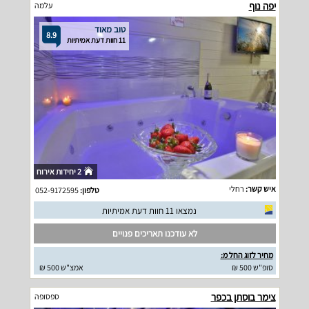
יפה נוף
עלמה
טוב מאוד
8.9
11 חוות דעת אמיתיות
2 יחידות אירוח
איש קשר:
רחלי
טלפון:
052-9172595
נמצאו 11 חוות דעת אמיתיות
לא עודכנו תאריכים פנויים
מחיר לזוג החל מ:
סופ"ש 500 ₪
אמצ"ש 500 ₪
צימר בוסתן בכפר
ספסופה