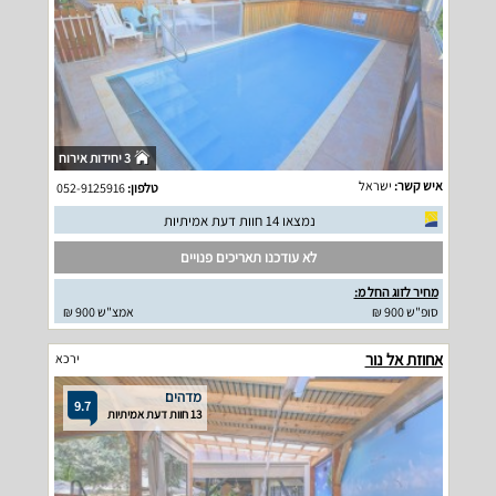
3 יחידות אירוח
איש קשר:
ישראל
טלפון:
052-9125916
נמצאו 14 חוות דעת אמיתיות
לא עודכנו תאריכים פנויים
מחיר לזוג החל מ:
סופ"ש 900 ₪
אמצ"ש 900 ₪
אחוזת אל נור
ירכא
מדהים
9.7
13 חוות דעת אמיתיות