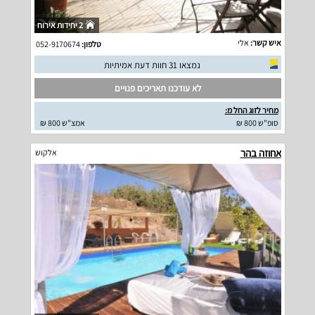
2 יחידות אירוח
איש קשר:
אלי
טלפון:
052-9170674
נמצאו 31 חוות דעת אמיתיות
לא עודכנו תאריכים פנויים
מחיר לזוג החל מ:
סופ"ש 800 ₪
אמצ"ש 800 ₪
אחוזה בהר
אלקוש