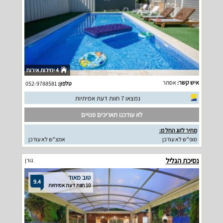
4 יחידות אירוח
איש קשר:
אסתר
טלפון:
052-9788581
נמצאו 7 חוות דעת אמיתיות
לא עודכנו תאריכים פנויים
מחיר לזוג החל מ:
סופ"ש לא עודכן
אמצ"ש לא עודכן
נסיכת הגליל
גורן
טוב מאוד
9.4
10 חוות דעת אמיתיות