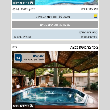
4 יחידות אירוח
איש קשר:
רונית
טלפון:
052-9171622
נמצאו 60 חוות דעת אמיתיות
לא עודכנו תאריכים פנויים
מחיר לזוג החל מ:
סופ"ש 1000 ₪
אמצ"ש 1000 ₪
צימר בר בוטיק בבצת
בצת
טוב מאוד
9.1
9 חוות דעת אמיתיות
2 יחידות אירוח