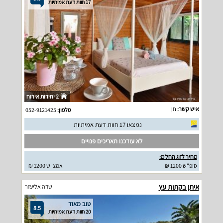
17 חוות דעת אמיתיות
2 יחידות אירוח
איש קשר:
חן
טלפון:
052-9121425
נמצאו 17 חוות דעת אמיתיות
לא עודכנו תאריכים פנויים
מחיר לזוג החל מ:
סופ"ש 1200 ₪
אמצ"ש 1200 ₪
איתן בקתות עץ
שדה אליעזר
טוב מאוד
8.5
20 חוות דעת אמיתיות