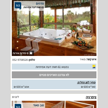
מדהים
9.5
61 חוות דעת אמיתיות
6 יחידות אירוח
איש קשר:
מאיר
טלפון:
052-9708528
נמצאו 61 חוות דעת אמיתיות
לא עודכנו תאריכים פנויים
מחיר לזוג החל מ:
סופ"ש 600 ₪
אמצ"ש 600 ₪
צימרגיה
ליבנים
טוב מאוד
9.0