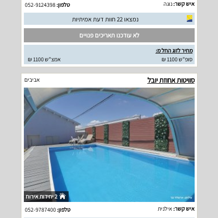
איש קשר:
נוגה
טלפון:
052-9124398
נמצאו 22 חוות דעת אמיתיות
לא עודכנו תאריכים פנויים
מחיר לזוג החל מ:
סופ"ש 1100 ₪
אמצ"ש 1100 ₪
סוויטות אחוזת יובל
אביבים
2 יחידות אירוח
איש קשר:
אילנית
טלפון:
052-9787400