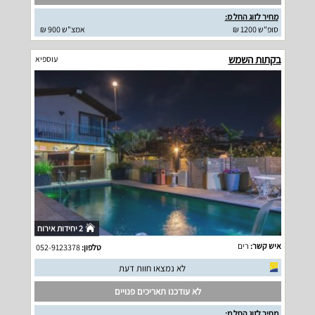
מחיר לזוג החל מ:
סופ"ש 1200 ₪
אמצ"ש 900 ₪
בקתות השמש
עוספיא
2 יחידות אירוח
איש קשר:
רים
טלפון:
052-9123378
לא נמצאו חוות דעת
לא עודכנו תאריכים פנויים
מחיר לזוג החל מ: