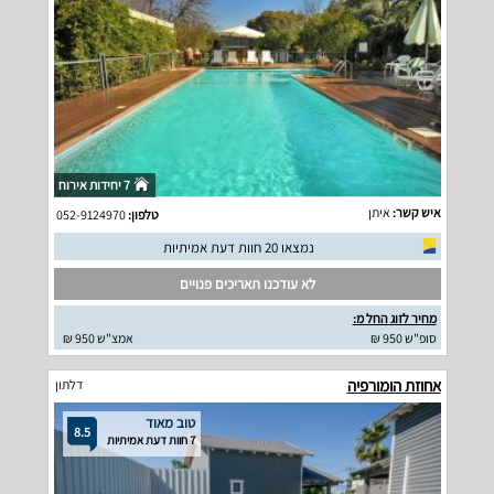
7 יחידות אירוח
איש קשר:
איתן
טלפון:
052-9124970
נמצאו 20 חוות דעת אמיתיות
לא עודכנו תאריכים פנויים
מחיר לזוג החל מ:
סופ"ש 950 ₪
אמצ"ש 950 ₪
אחוזת הומורפיה
דלתון
טוב מאוד
8.5
7 חוות דעת אמיתיות