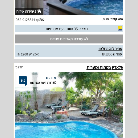
1 יחידות אירוח
איש קשר:
חגית
טלפון:
052-9125344
נמצאו 35 חוות דעת אמיתיות
לא עודכנו תאריכים פנויים
מחיר לזוג החל מ:
סופ"ש 1300 ₪
אמצ"ש 1200 ₪
אלאדין בקתות ומערות
חד נס
מדהים
9.5
60 חוות דעת אמיתיות