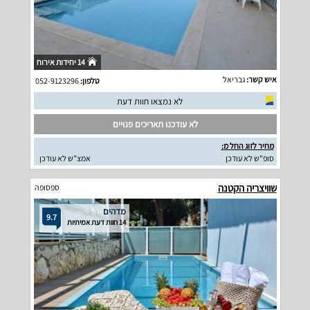
14 יחידות אירוח
איש קשר:
גבריאל
טלפון:
052-9123296
לא נמצאו חוות דעת
לא עודכנו תאריכים פנויים
מחיר לזוג החל מ:
סופ"ש לא עודכן
אמצ"ש לא עודכן
שוויצריה הקטנה
ספסופה
מדהים
9.7
14 חוות דעת אמיתיות