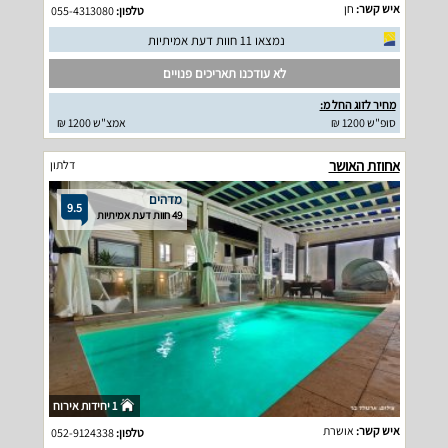
איש קשר:
חן
טלפון:
055-4313080
נמצאו 11 חוות דעת אמיתיות
לא עודכנו תאריכים פנויים
מחיר לזוג החל מ:
סופ"ש 1200 ₪
אמצ"ש 1200 ₪
אחוזת האושר
דלתון
מדהים
9.5
49 חוות דעת אמיתיות
1 יחידות אירוח
איש קשר:
אושרת
טלפון:
052-9124338