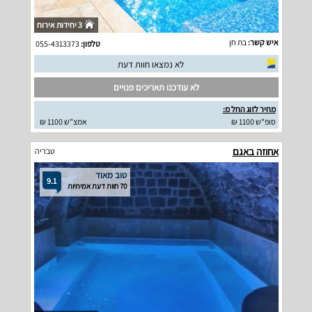
3 יחידות אירוח
איש קשר:
בת חן
טלפון:
055-4313373
לא נמצאו חוות דעת
לא עודכנו תאריכים פנויים
מחיר לזוג החל מ:
סופ"ש 1100 ₪
אמצ"ש 1100 ₪
אחוזה באגם
טבריה
טוב מאוד
9.1
70 חוות דעת אמיתיות