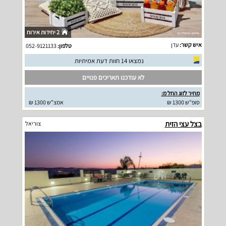
2 יחידות אירוח
איש קשר:
עדן
טלפון:
052-9121133
נמצאו 14 חוות דעת אמיתיות
לא עודכנו תאריכים פנויים
מחיר לזוג החל מ:
סופ"ש 1300 ₪
אמצ"ש 1300 ₪
בצל עצי הזית
צוריאל