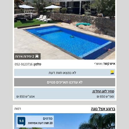
2 יחידות אירוח
איש קשר:
אושרי
טלפון:
052-9123716
לא נמצאו חוות דעת
לא עודכנו תאריכים פנויים
מחיר לזוג החל מ:
סופ"ש 850 ₪
אמצ"ש 850 ₪
ברוגע אצל נוגה
רמות
מדהים
9.8
20 חוות דעת אמיתיות