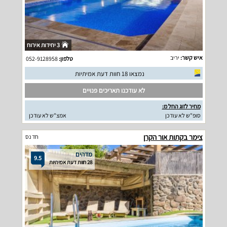
3 יחידות אירוח
איש קשר:
יריב
טלפון:
052-9128958
נמצאו 18 חוות דעת אמיתיות
לא עודכנו תאריכים פנויים
מחיר לזוג החל מ:
סופ"ש לא עודכן
אמצ"ש לא עודכן
צימר בקתות אור הקרן
חד נס
מדהים
9.5
28 חוות דעת אמיתיות