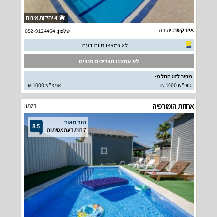
4 יחידות אירוח
איש קשר:
יהודה
טלפון:
052-9124464
לא נמצאו חוות דעת
לא עודכנו תאריכים פנויים
מחיר לזוג החל מ:
סופ"ש 1000 ₪
אמצ"ש 1000 ₪
אחוזת הומורפיה
דלתון
טוב מאוד
8.5
7 חוות דעת אמיתיות