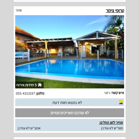
טרופי צימר
שזור
5 יחידות אירוח
איש קשר:
רועי
טלפון:
055-4313197
לא נמצאו חוות דעת
לא עודכנו תאריכים פנויים
מחיר לזוג החל מ:
סופ"ש לא עודכן
אמצ"ש לא עודכן