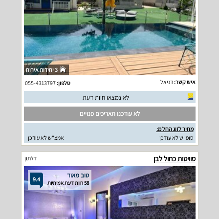
3 יחידות אירוח
איש קשר:
דניאל
טלפון:
055-4313797
לא נמצאו חוות דעת
לא עודכנו תאריכים פנויים
מחיר לזוג החל מ:
סופ"ש לא עודכן
אמצ"ש לא עודכן
סוויטות כחול לבן
דלתון
טוב מאוד
9.4
58 חוות דעת אמיתיות