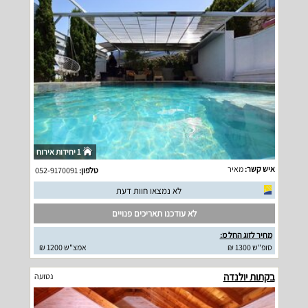
1 יחידות אירוח
איש קשר:
מאיר
טלפון:
052-9170091
לא נמצאו חוות דעת
לא עודכנו תאריכים פנויים
מחיר לזוג החל מ:
סופ"ש 1300 ₪
אמצ"ש 1200 ₪
בקתות יולנדה
נטועה