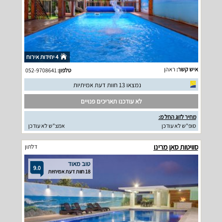
4 יחידות אירוח
איש קשר:
ראהן
טלפון:
052-9708641
נמצאו 13 חוות דעת אמיתיות
לא עודכנו תאריכים פנויים
מחיר לזוג החל מ:
סופ"ש לא עודכן
אמצ"ש לא עודכן
סוויטות סאן מרינו
דלתון
טוב מאוד
9.0
18 חוות דעת אמיתיות