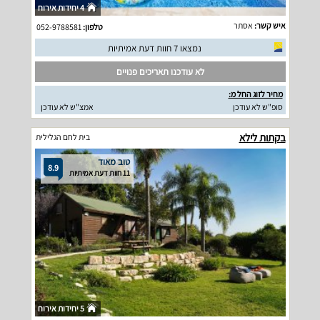
4 יחידות אירוח
איש קשר:
אסתר
טלפון:
052-9788581
נמצאו 7 חוות דעת אמיתיות
לא עודכנו תאריכים פנויים
מחיר לזוג החל מ:
סופ"ש לא עודכן
אמצ"ש לא עודכן
בקתות לילא
בית לחם הגלילית
טוב מאוד
8.9
11 חוות דעת אמיתיות
5 יחידות אירוח