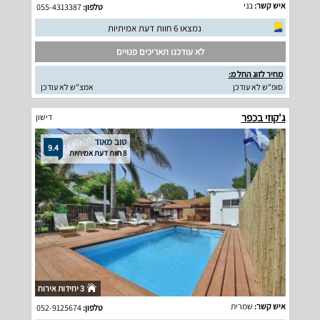
איש קשר:
בני
טלפון:
055-4313387
נמצאו 6 חוות דעת אמיתיות
לא עודכנו תאריכים פנויים
מחיר לזוג החל מ:
סופ"ש לא עודכן
אמצ"ש לא עודכן
ג'קוזי בכפר
דישון
טוב מאוד
9.4
8 חוות דעת אמיתיות
3 יחידות אירוח
איש קשר:
שמרית
טלפון:
052-9125674