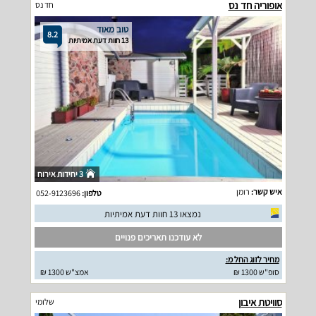
אופוריה חד נס
חד נס
טוב מאוד
8.2
13 חוות דעת אמיתיות
3 יחידות אירוח
איש קשר:
רומן
טלפון:
052-9123696
נמצאו 13 חוות דעת אמיתיות
לא עודכנו תאריכים פנויים
מחיר לזוג החל מ:
סופ"ש 1300 ₪
אמצ"ש 1300 ₪
סוויטת איבון
שלומי