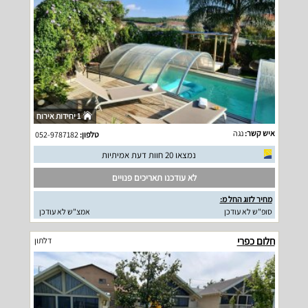
1 יחידות אירוח
איש קשר:
נגה
טלפון:
052-9787182
נמצאו 20 חוות דעת אמיתיות
לא עודכנו תאריכים פנויים
מחיר לזוג החל מ:
סופ"ש לא עודכן
אמצ"ש לא עודכן
חלום כפרי
דלתון