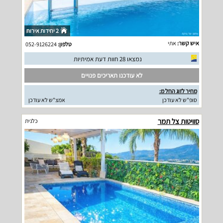
2 יחידות אירוח
איש קשר:
אתי
טלפון:
052-9126224
נמצאו 28 חוות דעת אמיתיות
לא עודכנו תאריכים פנויים
מחיר לזוג החל מ:
סופ"ש לא עודכן
אמצ"ש לא עודכן
סוויטות צל תמר
כלנית