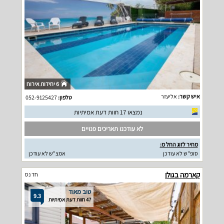
6 יחידות אירוח
איש קשר:
אליעזר
טלפון:
052-9125427
נמצאו 17 חוות דעת אמיתיות
לא עודכנו תאריכים פנויים
מחיר לזוג החל מ:
סופ"ש לא עודכן
אמצ"ש לא עודכן
קארמה בגולן
חד נס
טוב מאוד
9.3
47 חוות דעת אמיתיות