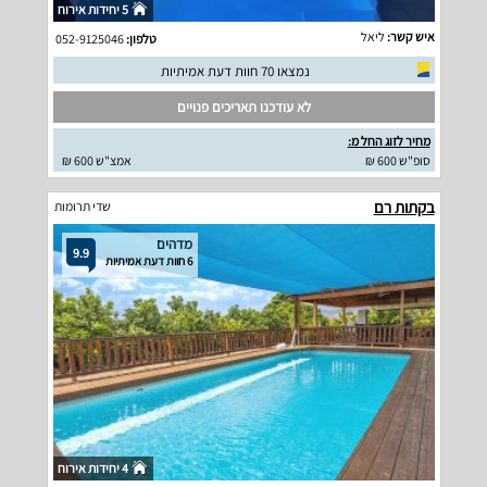
5 יחידות אירוח
איש קשר:
ליאל
טלפון:
052-9125046
נמצאו 70 חוות דעת אמיתיות
לא עודכנו תאריכים פנויים
מחיר לזוג החל מ:
סופ"ש 600 ₪
אמצ"ש 600 ₪
בקתות רם
שדי תרומות
מדהים
9.9
6 חוות דעת אמיתיות
4 יחידות אירוח