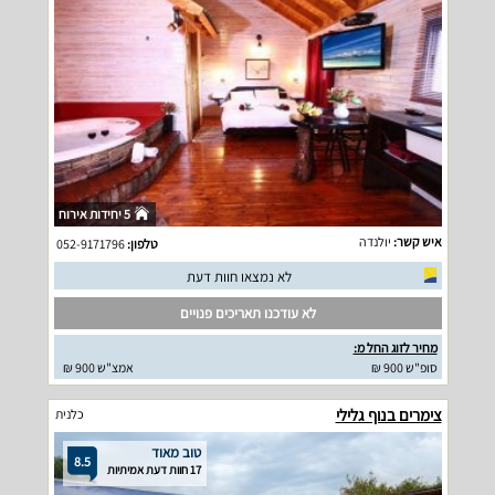
5 יחידות אירוח
איש קשר:
יולנדה
טלפון:
052-9171796
לא נמצאו חוות דעת
לא עודכנו תאריכים פנויים
מחיר לזוג החל מ:
סופ"ש 900 ₪
אמצ"ש 900 ₪
צימרים בנוף גלילי
כלנית
טוב מאוד
8.5
17 חוות דעת אמיתיות