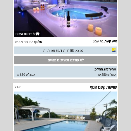
8 יחידות אירוח
איש קשר:
בת שבע
טלפון:
052-9707135
נמצאו 58 חוות דעת אמיתיות
לא עודכנו תאריכים פנויים
מחיר לזוג החל מ:
סופ"ש 850 ₪
אמצ"ש 850 ₪
סוויטות קסם הנוף
מגדל