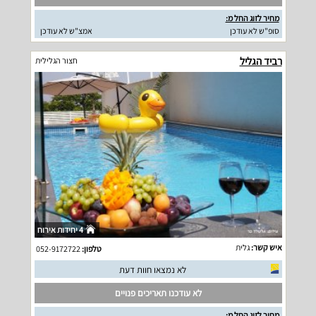
מחיר לזוג החל מ:
סופ"ש לא עודכן
אמצ"ש לא עודכן
רביד הגליל
חצור הגלילית
4 יחידות אירוח
איש קשר:
גלית
טלפון:
052-9172722
לא נמצאו חוות דעת
לא עודכנו תאריכים פנויים
מחיר לזוג החל מ: