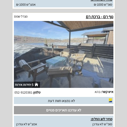
סופ"ש 1000 ₪
אמצ"ש 1000 ₪
נוף רם - ברכת רם
מגדל שמס
5 יחידות אירוח
איש קשר:
בהא
טלפון:
052-9120381
לא נמצאו חוות דעת
לא עודכנו תאריכים פנויים
מחיר לזוג החל מ:
סופ"ש לא עודכן
אמצ"ש לא עודכן