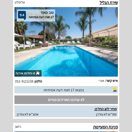
שירת הגליל
אליפלט
טוב מאוד
9.4
17 חוות דעת אמיתיות
4 יחידות אירוח
איש קשר:
אורי
טלפון:
052-9121238
נמצאו 17 חוות דעת אמיתיות
לא עודכנו תאריכים פנויים
מחיר לזוג החל מ:
סופ"ש לא עודכן
אמצ"ש לא עודכן
פנינת המעיינות
רחוב