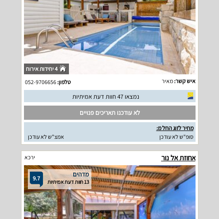
4 יחידות אירוח
איש קשר:
מאיר
טלפון:
052-9706656
נמצאו 47 חוות דעת אמיתיות
לא עודכנו תאריכים פנויים
מחיר לזוג החל מ:
סופ"ש לא עודכן
אמצ"ש לא עודכן
אחוזת אל נור
ירכא
מדהים
9.7
13 חוות דעת אמיתיות