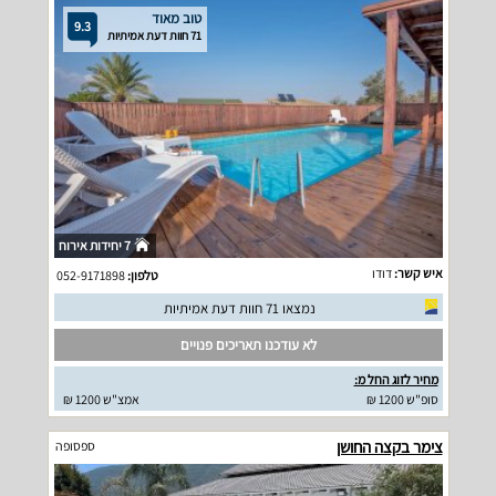
טוב מאוד
9.3
71 חוות דעת אמיתיות
7 יחידות אירוח
איש קשר:
דודו
טלפון:
052-9171898
נמצאו 71 חוות דעת אמיתיות
לא עודכנו תאריכים פנויים
מחיר לזוג החל מ:
סופ"ש 1200 ₪
אמצ"ש 1200 ₪
צימר בקצה החושן
ספסופה