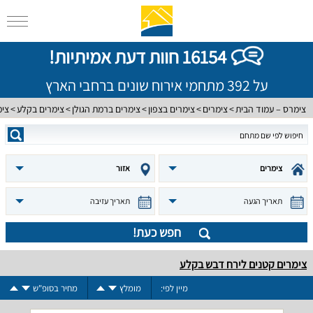
16154 חוות דעת אמיתיות!
על 392 מתחמי אירוח שונים ברחבי הארץ
צימרס – עמוד הבית
צימרים
צימרים בצפון
צימרים ברמת הגולן
צימרים בקלע
צימ
צימרים
אזור
תאריך הגעה
תאריך עזיבה
חפש כעת!
צימרים קטנים לירח דבש בקלע
מיין לפי:
מומלץ
מחיר בסופ"ש