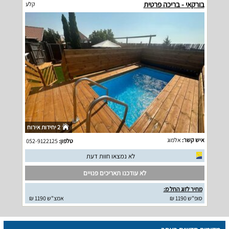
בורקאי - בריכה פרטית
קלע
2 יחידות אירוח
איש קשר:
אלמוג
טלפון:
052-9122125
לא נמצאו חוות דעת
לא עודכנו תאריכים פנויים
מחיר לזוג החל מ:
סופ"ש 1190 ₪
אמצ"ש 1190 ₪