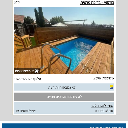
בורקאי - בריכה פרטית
קלע
2 יחידות אירוח
איש קשר:
אלמוג
טלפון:
052-9122125
לא נמצאו חוות דעת
לא עודכנו תאריכים פנויים
מחיר לזוג החל מ:
סופ"ש 1190 ₪
אמצ"ש 1190 ₪