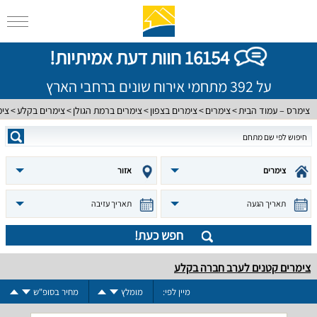
16154 חוות דעת אמיתיות!
על 392 מתחמי אירוח שונים ברחבי הארץ
צימרס – עמוד הבית
צימרים
צימרים בצפון
צימרים ברמת הגולן
צימרים בקלע
צימ
צימרים
אזור
תאריך הגעה
תאריך עזיבה
חפש כעת!
צימרים קטנים לערב חברה בקלע
מיין לפי:
מומלץ
מחיר בסופ"ש