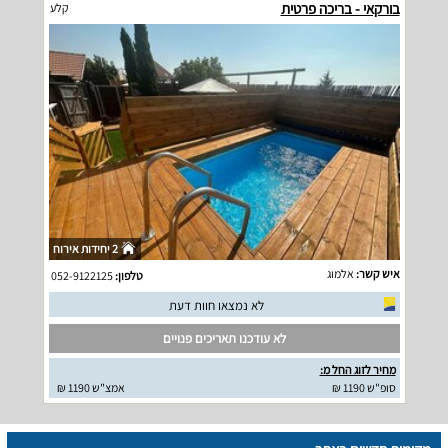
בורקאי - בריכה פרטית
קלע
2 יחידות אירוח
איש קשר:
אלמוג
טלפון:
052-9122125
לא נמצאו חוות דעת
לא עודכנו תאריכים פנויים
מחיר לזוג החל מ:
סופ"ש 1190 ₪
אמצ"ש 1190 ₪