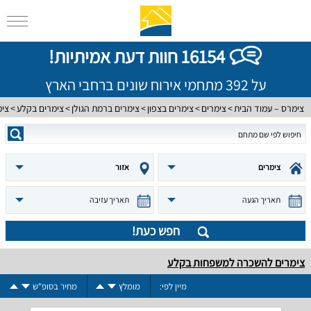
16154 חוות דעת אמיתיות!
על 392 מתחמי אירוח שונים ברחבי הארץ
צימרס – עמוד הבית
צימרים
צימרים בצפון
צימרים ברמת הגולן
צימרים בקלע
צימ
צימרים
אזור
תאריך הגעה
תאריך עזיבה
חפש כעת!
צימרים להשכרה למשפחות בקלע
מיין לפי:
מומלץ
מחיר בסופ"ש