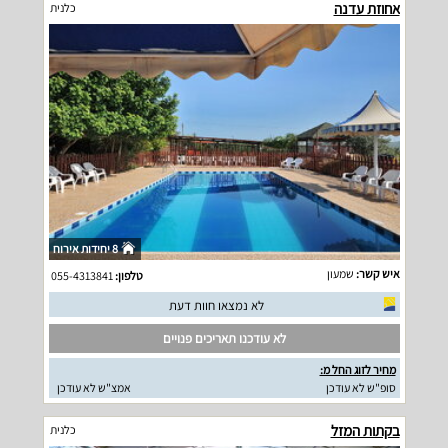
אחוזת עדנה
כלנית
8 יחידות אירוח
איש קשר:
שמעון
טלפון:
055-4313841
לא נמצאו חוות דעת
לא עודכנו תאריכים פנויים
מחיר לזוג החל מ:
סופ"ש לא עודכן
אמצ"ש לא עודכן
בקתות המזל
כלנית