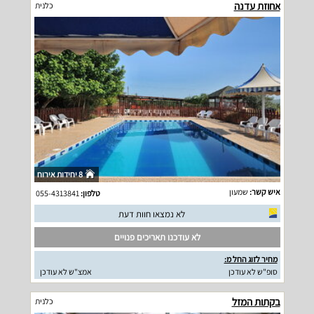
אחוזת עדנה
כלנית
8 יחידות אירוח
איש קשר:
שמעון
טלפון:
055-4313841
לא נמצאו חוות דעת
לא עודכנו תאריכים פנויים
מחיר לזוג החל מ:
סופ"ש לא עודכן
אמצ"ש לא עודכן
בקתות המזל
כלנית