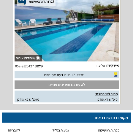
17 חוות דעת אמיתיות
6 יחידות אירוח
איש קשר:
אליעזר
טלפון:
052-9125427
נמצאו 17 חוות דעת אמיתיות
לא עודכנו תאריכים פנויים
מחיר לזוג החל מ:
סופ"ש לא עודכן
אמצ"ש לא עודכן
מקומות חדשים באתר
בקתות המעיינות
נגיעות בגליל
לה בריזה