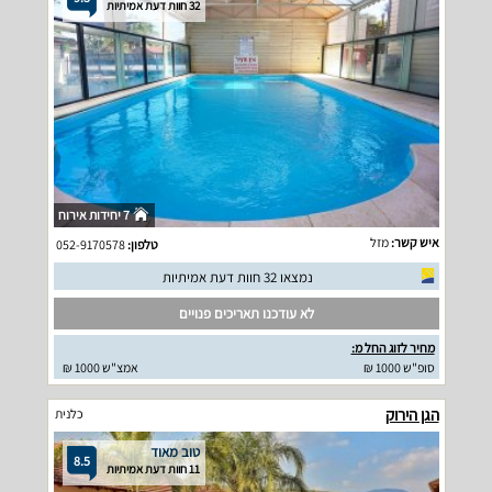
32 חוות דעת אמיתיות
7 יחידות אירוח
איש קשר:
מזל
טלפון:
052-9170578
נמצאו 32 חוות דעת אמיתיות
לא עודכנו תאריכים פנויים
מחיר לזוג החל מ:
סופ"ש 1000 ₪
אמצ"ש 1000 ₪
הגן הירוק
כלנית
טוב מאוד
8.5
11 חוות דעת אמיתיות