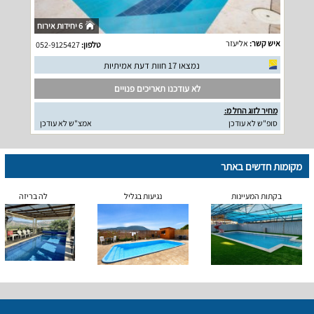
6 יחידות אירוח
איש קשר:
אליעזר
טלפון:
052-9125427
נמצאו 17 חוות דעת אמיתיות
לא עודכנו תאריכים פנויים
מחיר לזוג החל מ:
סופ"ש לא עודכן
אמצ"ש לא עודכן
מקומות חדשים באתר
בקתות המעיינות
נגיעות בגליל
לה בריזה