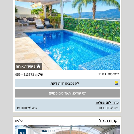
3 יחידות אירוח
איש קשר:
בת חן
טלפון:
055-4313373
לא נמצאו חוות דעת
לא עודכנו תאריכים פנויים
מחיר לזוג החל מ:
סופ"ש 1100 ₪
אמצ"ש 1100 ₪
בקתות המזל
כלנית
טוב מאוד
9.3