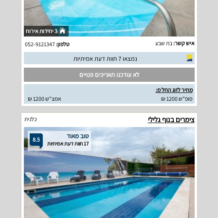
3 יחידות אירוח
איש קשר:
בת שבע
טלפון:
052-9121347
נמצאו 7 חוות דעת אמיתיות
לא עודכנו תאריכים פנויים
מחיר לזוג החל מ:
סופ"ש 1200 ₪
אמצ"ש 1200 ₪
צימרים בנוף גלילי
כלנית
טוב מאוד
8.5
17 חוות דעת אמיתיות