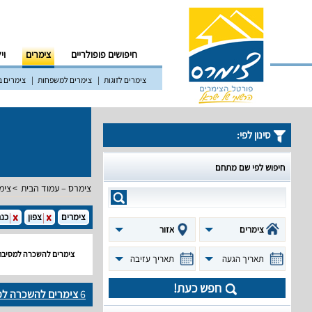
חיפושים פופולריים
צימרים
וי
צימרים לזוגות
צימרים למשפחות
צימרים ב
סינון לפי:
חיפוש לפי שם מתחם
צימרס – עמוד הבית
צימ
צימרים
צפון
כנ
צימרים
אזור
צימרים להשכרה למסיבת 
תאריך הגעה
תאריך עזיבה
חפש כעת!
6
צימרים להשכרה למ