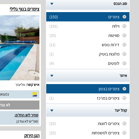
סוג הנכס
צימרים בנוף גלילי
צימרים
(150)
וילות
(191)
סוויטות
(35)
דירות נופש
(11)
מלונות בוטיק
(1)
לופטים
(4)
איזור
איש קשר:
אליעזר
צימרים בצפון
נמצאו 17 חוות דעת אמית
צימרים במרכז
(1)
לא עודכ
קהל יעד
מחיר לזוג החל מ:
סופ"ש לא עודכן
צימרים לזוגות
(10)
צימרים למשפחות
(10)
הגן הירוק