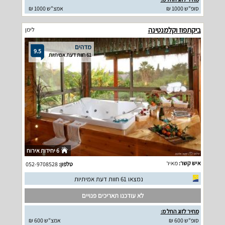
סופ"ש 1000 ₪
אמצ"ש 1000 ₪
ביקתפוז וקלמנטינה
לימן
מדהים
9.5
61 חוות דעת אמיתיות
6 יחידות אירוח
איש קשר:
מאיר
טלפון:
052-9708528
נמצאו 61 חוות דעת אמיתיות
לא עודכנו תאריכים פנויים
מחיר לזוג החל מ:
סופ"ש 600 ₪
אמצ"ש 600 ₪