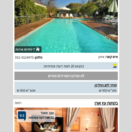
7 יחידות אירוח
איש קשר:
איתן
טלפון:
052-9124970
נמצאו 20 חוות דעת אמיתיות
לא עודכנו תאריכים פנויים
מחיר לזוג החל מ:
סופ"ש 950 ₪
אמצ"ש 950 ₪
בקתות עץ אורן
רמות
טוב מאוד
9.3
22 חוות דעת אמיתיות