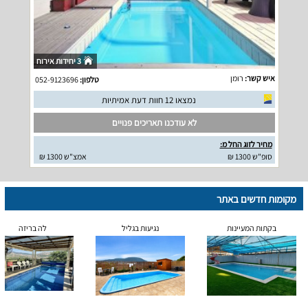
3 יחידות אירוח
איש קשר:
רומן
טלפון:
052-9123696
נמצאו 12 חוות דעת אמיתיות
לא עודכנו תאריכים פנויים
מחיר לזוג החל מ:
סופ"ש 1300 ₪
אמצ"ש 1300 ₪
מקומות חדשים באתר
בקתות המעיינות
נגיעות בגליל
לה בריזה