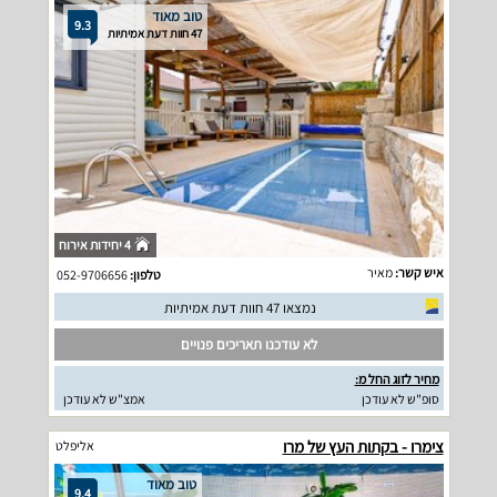
טוב מאוד
9.3
47 חוות דעת אמיתיות
4 יחידות אירוח
איש קשר:
מאיר
טלפון:
052-9706656
נמצאו 47 חוות דעת אמיתיות
לא עודכנו תאריכים פנויים
מחיר לזוג החל מ:
סופ"ש לא עודכן
אמצ"ש לא עודכן
צימרו - בקתות העץ של מרו
אליפלט
טוב מאוד
9.4