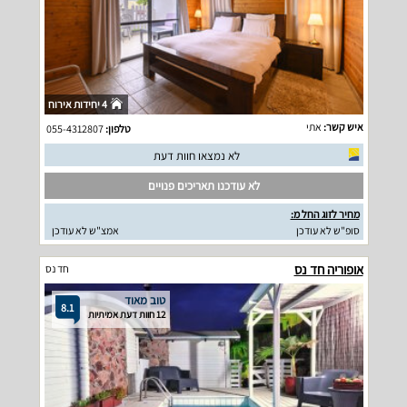
4 יחידות אירוח
איש קשר:
אתי
טלפון:
055-4312807
לא נמצאו חוות דעת
לא עודכנו תאריכים פנויים
מחיר לזוג החל מ:
סופ"ש לא עודכן
אמצ"ש לא עודכן
אופוריה חד נס
חד נס
טוב מאוד
8.1
12 חוות דעת אמיתיות