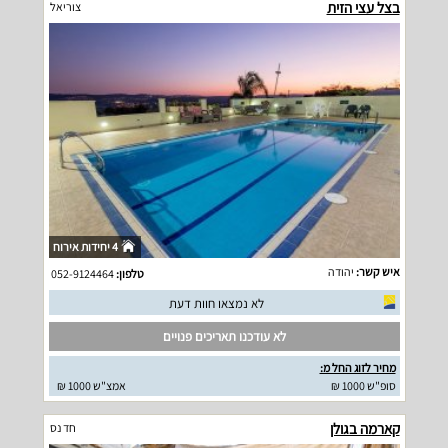
בצל עצי הזית
צוריאל
4 יחידות אירוח
איש קשר:
יהודה
טלפון:
052-9124464
לא נמצאו חוות דעת
לא עודכנו תאריכים פנויים
מחיר לזוג החל מ:
סופ"ש 1000 ₪
אמצ"ש 1000 ₪
קארמה בגולן
חד נס