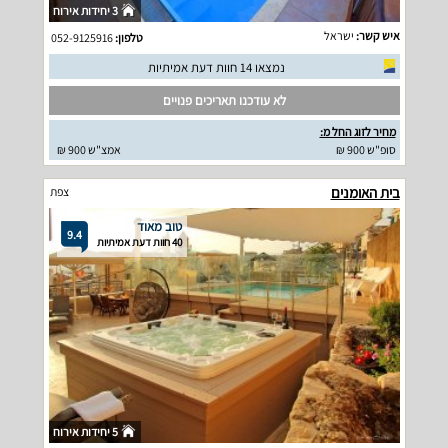
3 יחידות אירוח
איש קשר:
ישראל
טלפון:
052-9125916
נמצאו 14 חוות דעת אמיתיות
לא עודכנו תאריכים פנויים
מחיר לזוג החל מ:
סופ"ש 900 ₪
אמצ"ש 900 ₪
בית האומנים
צפת
טוב מאוד
9.4
40 חוות דעת אמיתיות
5 יחידות אירוח