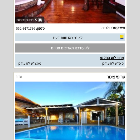
5 יחידות אירוח
איש קשר:
יולנדה
טלפון:
052-9171796
לא נמצאו חוות דעת
לא עודכנו תאריכים פנויים
מחיר לזוג החל מ:
סופ"ש לא עודכן
אמצ"ש לא עודכן
טרופי צימר
שזור