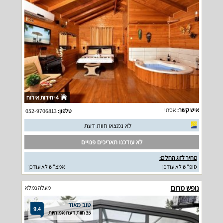
4 יחידות אירוח
איש קשר:
אסתי
טלפון:
052-9706813
לא נמצאו חוות דעת
לא עודכנו תאריכים פנויים
מחיר לזוג החל מ:
סופ"ש לא עודכן
אמצ"ש לא עודכן
נופש מרום
מעלה גמלא
טוב מאוד
9.4
35 חוות דעת אמיתיות