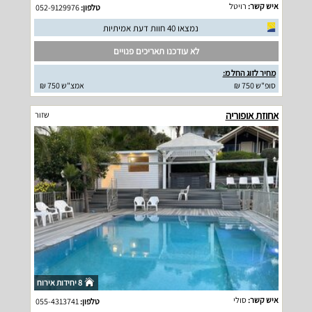
איש קשר:
רויטל
טלפון:
052-9129976
נמצאו 40 חוות דעת אמיתיות
לא עודכנו תאריכים פנויים
מחיר לזוג החל מ:
סופ"ש 750 ₪
אמצ"ש 750 ₪
אחוזת אופוריה
שזור
8 יחידות אירוח
איש קשר:
סולי
טלפון:
055-4313741