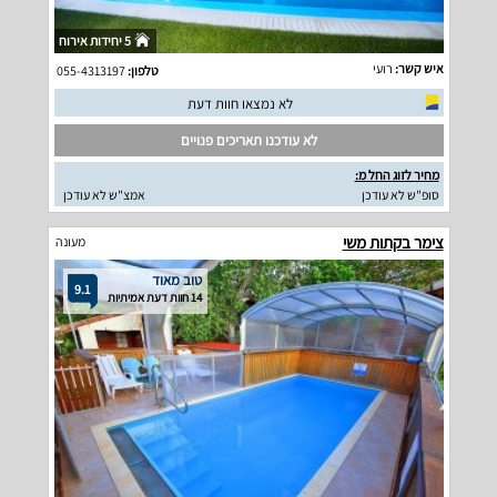
5 יחידות אירוח
איש קשר:
רועי
טלפון:
055-4313197
לא נמצאו חוות דעת
לא עודכנו תאריכים פנויים
מחיר לזוג החל מ:
סופ"ש לא עודכן
אמצ"ש לא עודכן
צימר בקתות משי
מעונה
טוב מאוד
9.1
14 חוות דעת אמיתיות