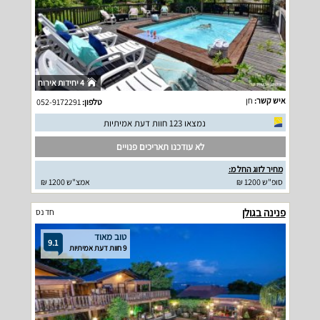
4 יחידות אירוח
איש קשר:
חן
טלפון:
052-9172291
נמצאו 123 חוות דעת אמיתיות
לא עודכנו תאריכים פנויים
מחיר לזוג החל מ:
סופ"ש 1200 ₪
אמצ"ש 1200 ₪
פנינה בגולן
חד נס
טוב מאוד
9.1
9 חוות דעת אמיתיות