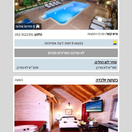
8 יחידות אירוח
איש קשר:
מרכז הזמנות
טלפון:
052-9122391
נמצאו 9 חוות דעת אמיתיות
לא עודכנו תאריכים פנויים
מחיר לזוג החל מ:
סופ"ש לא עודכן
אמצ"ש לא עודכן
בקתות יולנדה
נטועה