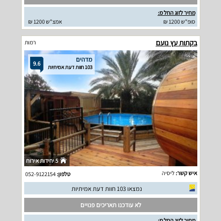
מחיר לזוג החל מ:
סופ"ש 1200 ₪
אמצ"ש 1200 ₪
בקתות עץ נועם
רמות
מדהים
9.6
103 חוות דעת אמיתיות
5 יחידות אירוח
איש קשר:
ליסיה
טלפון:
052-9122154
נמצאו 103 חוות דעת אמיתיות
לא עודכנו תאריכים פנויים
מחיר לזוג החל מ: