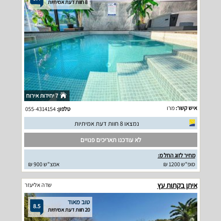
8 חוות דעת אמיתיות
7 יחידות אירוח
איש קשר:
מרו
טלפון:
055-4314154
נמצאו 8 חוות דעת אמיתיות
לא עודכנו תאריכים פנויים
מחיר לזוג החל מ:
סופ"ש 1200 ₪
אמצ"ש 900 ₪
איתן בקתות עץ
שדה אליעזר
טוב מאוד
8.5
20 חוות דעת אמיתיות