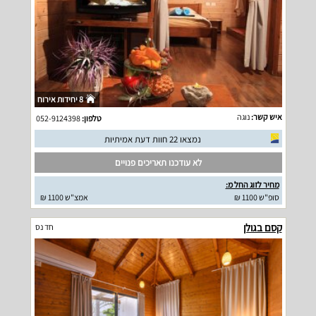
8 יחידות אירוח
איש קשר:
נוגה
טלפון:
052-9124398
נמצאו 22 חוות דעת אמיתיות
לא עודכנו תאריכים פנויים
מחיר לזוג החל מ:
סופ"ש 1100 ₪
אמצ"ש 1100 ₪
קסם בגולן
חד נס