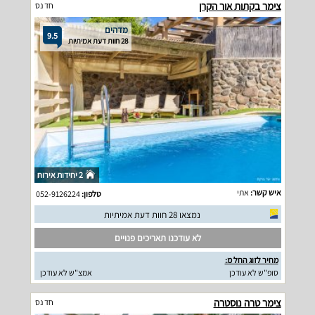
צימר בקתות אור הקרן
חד נס
מדהים
9.5
28 חוות דעת אמיתיות
2 יחידות אירוח
איש קשר:
אתי
טלפון:
052-9126224
נמצאו 28 חוות דעת אמיתיות
לא עודכנו תאריכים פנויים
מחיר לזוג החל מ:
סופ"ש לא עודכן
אמצ"ש לא עודכן
צימר טרה נוסטרה
חד נס