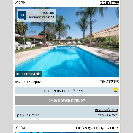
שירת הגליל
אליפלט
טוב מאוד
9.4
17 חוות דעת אמיתיות
4 יחידות אירוח
איש קשר:
אורי
טלפון:
052-9121238
נמצאו 17 חוות דעת אמיתיות
לא עודכנו תאריכים פנויים
מחיר לזוג החל מ:
סופ"ש לא עודכן
אמצ"ש לא עודכן
צימרו - בקתות העץ של מרו
אליפלט