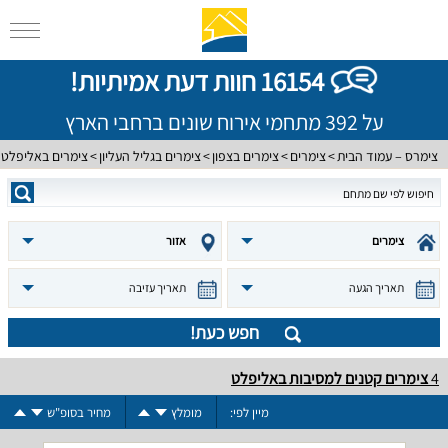
16154 חוות דעת אמיתיות!
על 392 מתחמי אירוח שונים ברחבי הארץ
צימרס – עמוד הבית
צימרים
צימרים בצפון
צימרים בגליל העליון
צימרים באליפלט
צימרים
אזור
תאריך הגעה
תאריך עזיבה
חפש כעת!
4
צימרים קטנים למסיבות באליפלט
מיין לפי:
מומלץ
מחיר בסופ"ש