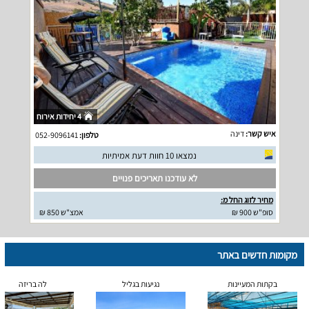
4 יחידות אירוח
איש קשר:
דינה
טלפון:
052-9096141
נמצאו 10 חוות דעת אמיתיות
לא עודכנו תאריכים פנויים
מחיר לזוג החל מ:
סופ"ש 900 ₪
אמצ"ש 850 ₪
מקומות חדשים באתר
בקתות המעיינות
נגיעות בגליל
לה בריזה