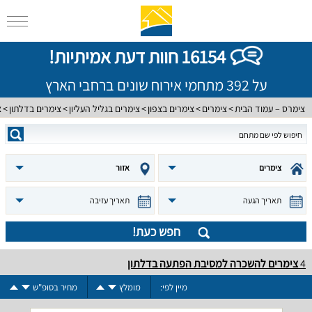
16154 חוות דעת אמיתיות!
על 392 מתחמי אירוח שונים ברחבי הארץ
צימרס – עמוד הבית
צימרים
צימרים בצפון
צימרים בגליל העליון
צימרים בדלתון
צ
צימרים
אזור
תאריך הגעה
תאריך עזיבה
חפש כעת!
4
צימרים להשכרה למסיבת הפתעה בדלתון
מיין לפי:
מומלץ
מחיר בסופ"ש