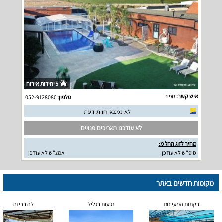
5 יחידות אירוח
איש קשר:
ספיר
טלפון:
052-9128080
לא נמצאו חוות דעת
לא עודכנו תאריכים פנויים
מחיר לזוג החל מ:
סופ"ש לא עודכן
אמצ"ש לא עודכן
מקומות חדשים באתר
בקתות המעיינות
נגיעות בגליל
לה בריזה