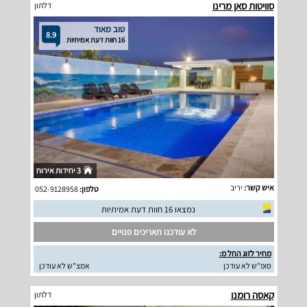
סוויטות סאן מרינו
דלתון
טוב מאוד
8.9
16 חוות דעת אמיתיות
3 יחידות אירוח
איש קשר:
יריב
טלפון:
052-9128958
נמצאו 16 חוות דעת אמיתיות
לא עודכנו תאריכים פנויים
מחיר לזוג החל מ:
סופ"ש לא עודכן
אמצ"ש לא עודכן
קאסה רומנו
דלתון