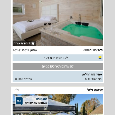
4 יחידות אירוח
איש קשר:
שמחה
טלפון:
052-9125521
לא נמצאו חוות דעת
לא עודכנו תאריכים פנויים
מחיר לזוג החל מ:
סופ"ש 1200 ₪
אמצ"ש 1100 ₪
אריאה גליל
דלתון
טוב מאוד
9.3
25 חוות דעת אמיתיות