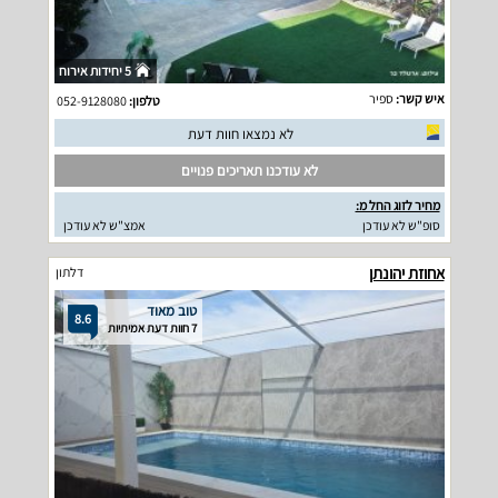
5 יחידות אירוח
איש קשר:
ספיר
טלפון:
052-9128080
לא נמצאו חוות דעת
לא עודכנו תאריכים פנויים
מחיר לזוג החל מ:
סופ"ש לא עודכן
אמצ"ש לא עודכן
אחוזת יהונתן
דלתון
טוב מאוד
8.6
7 חוות דעת אמיתיות