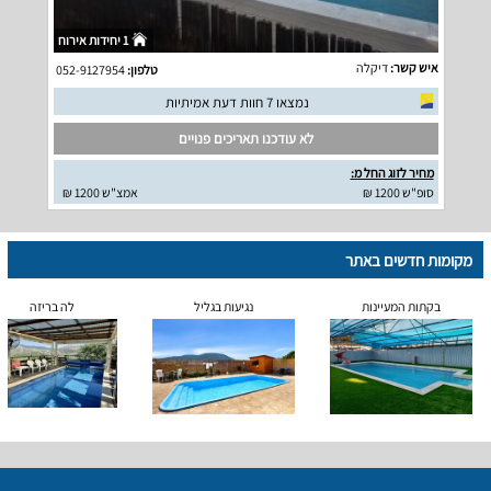
1 יחידות אירוח
איש קשר:
דיקלה
טלפון:
052-9127954
נמצאו 7 חוות דעת אמיתיות
לא עודכנו תאריכים פנויים
מחיר לזוג החל מ:
סופ"ש 1200 ₪
אמצ"ש 1200 ₪
מקומות חדשים באתר
בקתות המעיינות
נגיעות בגליל
לה בריזה