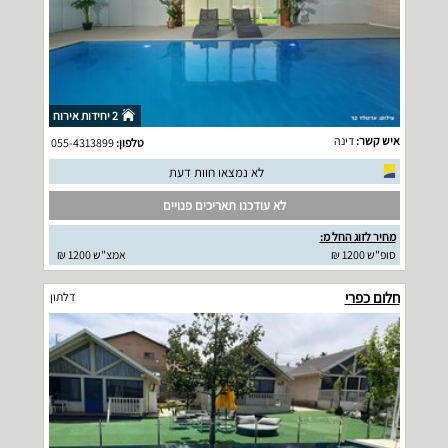
2 יחידות אירוח
איש קשר:
דינה
טלפון:
055-4313899
לא נמצאו חוות דעת
לא עודכנו תאריכים פנויים
מחיר לזוג החל מ:
סופ"ש 1200 ₪
אמצ"ש 1200 ₪
חלום כפרי
דלתון