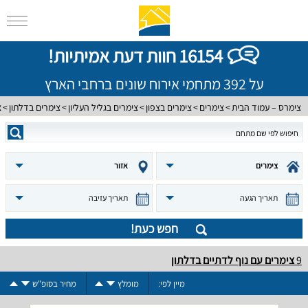
16154 חוות דעת אמיתיות!
על 392 מתחמי אירוח שונים ברחבי הארץ
צימרס – עמוד הבית
צימרים
צימרים בצפון
צימרים בגליל העליון
צימרים בדלתון
צ
צימרים
אזור
תאריך הגעה
תאריך עזיבה
חפש כעת!
9
צימרים עם נוף לדתיים בדלתון
מיין לפי:
מומלץ
מחיר בסופ"ש