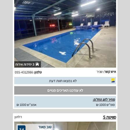
3 יחידות אירוח
איש קשר:
שניר
טלפון:
055-4312986
לא נמצאו חוות דעת
לא עודכנו תאריכים פנויים
מחיר לזוג החל מ:
סופ"ש 1000 ₪
אמצ"ש 1000 ₪
סוויטת S
דלתון
טוב מאוד
9.4