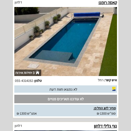
קאסה רומנו
דלתון
3 יחידות אירוח
איש קשר:
רחל
טלפון:
055-4314192
לא נמצאו חוות דעת
לא עודכנו תאריכים פנויים
מחיר לזוג החל מ:
סופ"ש 1300 ₪
אמצ"ש 1300 ₪
נוף גלילי דלתון
דלתון