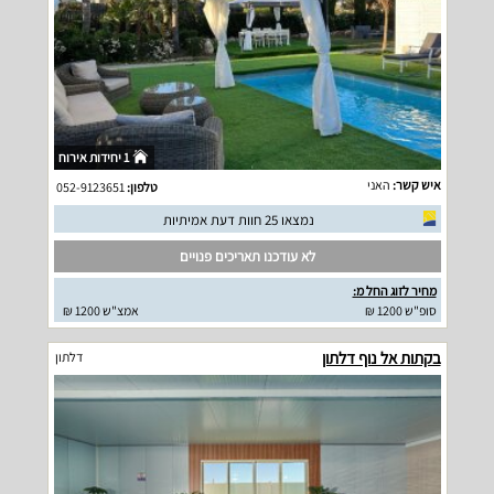
1 יחידות אירוח
איש קשר:
האני
טלפון:
052-9123651
נמצאו 25 חוות דעת אמיתיות
לא עודכנו תאריכים פנויים
מחיר לזוג החל מ:
סופ"ש 1200 ₪
אמצ"ש 1200 ₪
בקתות אל נוף דלתון
דלתון