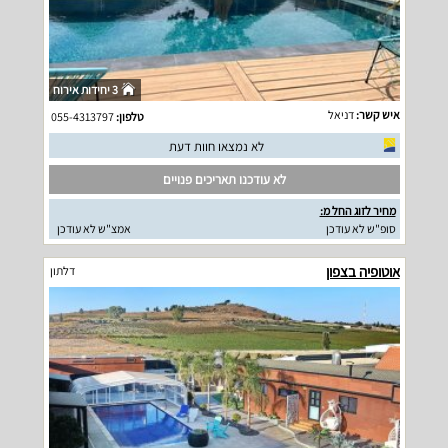
3 יחידות אירוח
איש קשר:
דניאל
טלפון:
055-4313797
לא נמצאו חוות דעת
לא עודכנו תאריכים פנויים
מחיר לזוג החל מ:
סופ"ש לא עודכן
אמצ"ש לא עודכן
אוטופיה בצפון
דלתון