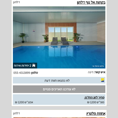
בקתות אל נוף דלתון
דלתון
2 יחידות אירוח
איש קשר:
דינה
טלפון:
055-4313899
לא נמצאו חוות דעת
לא עודכנו תאריכים פנויים
מחיר לזוג החל מ:
סופ"ש 1200 ₪
אמצ"ש 1200 ₪
אחוזת פלטרין
דלתון