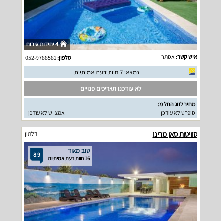
4 יחידות אירוח
איש קשר:
אסתר
טלפון:
052-9788581
נמצאו 7 חוות דעת אמיתיות
לא עודכנו תאריכים פנויים
מחיר לזוג החל מ:
סופ"ש לא עודכן
אמצ"ש לא עודכן
סוויטות סאן מרינו
דלתון
טוב מאוד
8.9
16 חוות דעת אמיתיות