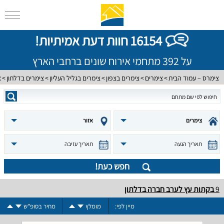
16154 חוות דעת אמיתיות!
על 392 מתחמי אירוח שונים ברחבי הארץ
צימרס – עמוד הבית
צימרים
צימרים בצפון
צימרים בגליל העליון
צימרים בדלתון
צ
צימרים
אזור
תאריך הגעה
תאריך עזיבה
חפש כעת!
9
בקתות עץ לערב חברה בדלתון
מיין לפי:
מומלץ
מחיר בסופ"ש