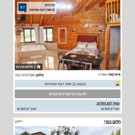
מדהים
9.7
21 חוות דעת אמיתיות
2 יחידות אירוח
איש קשר:
עופרה
טלפון:
052-9707386
נמצאו 21 חוות דעת אמיתיות
לא עודכנו תאריכים פנויים
מחיר לזוג החל מ:
סופ"ש 800 ₪
אמצ"ש 800 ₪
חלום כפרי
דלתון