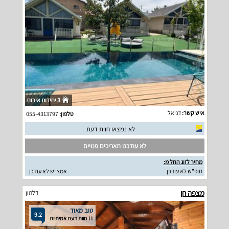
3 יחידות אירוח
איש קשר:
דניאל
טלפון:
055-4313797
לא נמצאו חוות דעת
לא עודכנו תאריכים פנויים
מחיר לזוג החל מ:
סופ"ש לא עודכן
אמצ"ש לא עודכן
מצפה חן
דלתון
טוב מאוד
9.2
11 חוות דעת אמיתיות