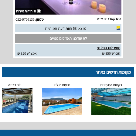
8 יחידות אירוח
איש קשר:
בת שבע
טלפון:
052-9707135
נמצאו 58 חוות דעת אמיתיות
לא עודכנו תאריכים פנויים
מחיר לזוג החל מ:
סופ"ש 850 ₪
אמצ"ש 850 ₪
מקומות חדשים באתר
בקתות המעיינות
נגיעות בגליל
לה בריזה