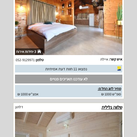
3 יחידות אירוח
איש קשר:
איילת
טלפון:
052-9129971
נמצאו 11 חוות דעת אמיתיות
לא עודכנו תאריכים פנויים
מחיר לזוג החל מ:
סופ"ש 1000 ₪
אמצ"ש 1000 ₪
שלווה גלילית
דלתון