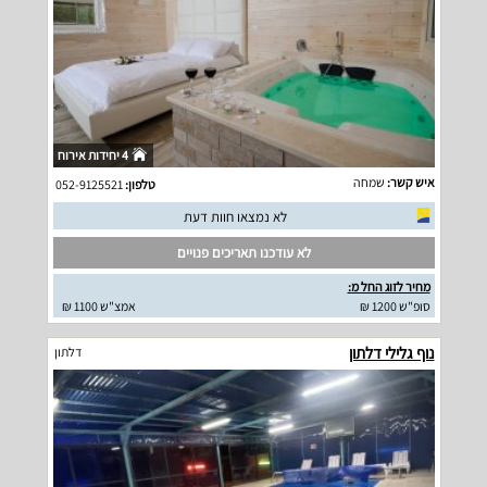
4 יחידות אירוח
איש קשר:
שמחה
טלפון:
052-9125521
לא נמצאו חוות דעת
לא עודכנו תאריכים פנויים
מחיר לזוג החל מ:
סופ"ש 1200 ₪
אמצ"ש 1100 ₪
נוף גלילי דלתון
דלתון