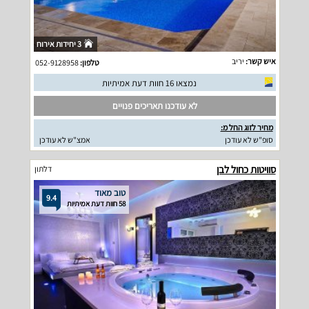
3 יחידות אירוח
איש קשר:
יריב
טלפון:
052-9128958
נמצאו 16 חוות דעת אמיתיות
לא עודכנו תאריכים פנויים
מחיר לזוג החל מ:
סופ"ש לא עודכן
אמצ"ש לא עודכן
סוויטות כחול לבן
דלתון
טוב מאוד
9.4
58 חוות דעת אמיתיות