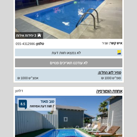
3 יחידות אירוח
איש קשר:
שניר
טלפון:
055-4312986
לא נמצאו חוות דעת
לא עודכנו תאריכים פנויים
מחיר לזוג החל מ:
סופ"ש 1000 ₪
אמצ"ש 1000 ₪
אחוזת הומורפיה
דלתון
טוב מאוד
8.5
7 חוות דעת אמיתיות