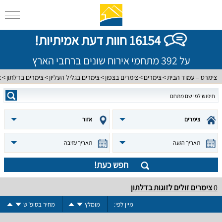
16154 חוות דעת אמיתיות!
על 392 מתחמי אירוח שונים ברחבי הארץ
צימרס – עמוד הבית
צימרים
צימרים בצפון
צימרים בגליל העליון
צימרים בדלתון
צ
צימרים
אזור
תאריך הגעה
תאריך עזיבה
חפש כעת!
0
צימרים זולים לזוגות בדלתון
מיין לפי:
מומלץ
מחיר בסופ"ש