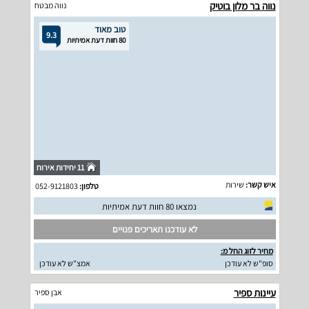
נווה בר מלון בוטיק
נווה מבטח
טוב מאוד
9.3
80 חוות דעת אמיתיות
11 יחידות אירוח
איש קשר:
שירות
טלפון:
052-9121803
נמצאו 80 חוות דעת אמיתיות
לא עודכנו תאריכים פנויים
מחיר לזוג החל מ:
סופ"ש לא עודכן
אמצ"ש לא עודכן
עיינות ספיר
אבן ספיר