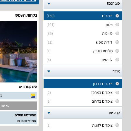
סוג הנכס
בקתות השמש
צימרים
(150)
וילות
(191)
סוויטות
(35)
דירות נופש
(11)
מלונות בוטיק
(1)
לופטים
(4)
איזור
צימרים בצפון
איש קשר:
רים
צימרים במרכז
(2)
לא
צימרים בדרום
(1)
לא עודכ
קהל יעד
מחיר לזוג החל מ:
סופ"ש 1100 ₪
צימרים לזוגות
(1)