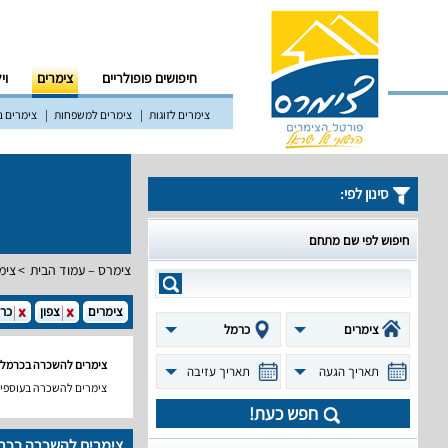
חיפושים פופולריים
צימרים
וי
צימרים לזוגות
צימרים למשפחות
צימרים ב
סינון לפי:
חיפוש לפי שם מתחם
צימרס – עמוד הבית
צימ
צימרים
צפון
כר
צימרים
כרמל
צימרים להשכרה בכרמל
תאריך הגעה
תאריך עזיבה
צימרים להשכרה בעוספי
חפש כעת!
צימרים להשכרה בכר