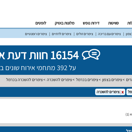
לות
סוויטות
דירות נופש
מלונות בוטיק
לופטים
צפון
צימרים עם בריכה
צימרים זולים
צימרים לדתיים
צימרים רומנטיים
16154 חוות דעת אמיתיות!
על 392 מתחמי אירוח שונים ברחבי הארץ
רים
צימרים בצפון
צימרים בכרמל
צימרים להשכרה
צימרים להשכרה בכרמל
מל
צימרים להשכרה
א
(1)
מל