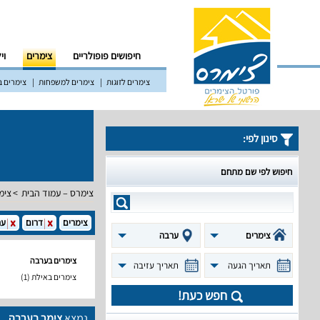
חיפושים פופולריים
צימרים
וי
צימרים לזוגות
צימרים למשפחות
צימרים ב
סינון לפי:
חיפוש לפי שם מתחם
צימרס – עמוד הבית
צימ
צימרים
דרום
ער
צימרים
ערבה
צימרים בערבה
תאריך הגעה
תאריך עזיבה
צימרים באילת
(1)
חפש כעת!
נמצא
צימר בערבה