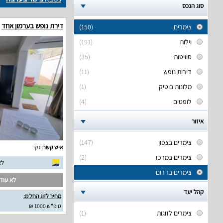
סוג הנכס
דירת נופש בערמון אחד
צימרים
(150)
וילות
(191)
סוויטות
(35)
דירות נופש
(11)
מלונות בוטיק
(1)
לופטים
(4)
איזור
צימרים בצפון
(147)
איש קשר:
גקי
צימרים במרכז
(2)
לא
צימרים בדרום
לא עודכ
קהל יעד
מחיר לזוג החל מ:
סופ"ש 1000 ₪
צימרים לזוגות
(1)