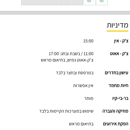
פנוי
פנוי
מדיניות
צ‘ק - אין
15:00
צ‘ק - אאוט
11:00 / בשבת ובחג: 17:00
צ'ק-אאוט גמיש, בתיאום מראש
עישון בחדרים
במרפסת ובחצר בלבד
חיות מחמד
אין אפשרות
בר-בי-קיו
מותר
מוזיקה והגברה
שימוש במערכות הקיימות בלבד
הפקת אירועים
בתיאום מראש