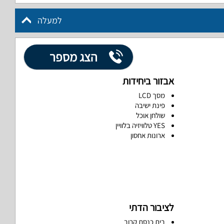
למעלה
הצג מספר
אבזור ביחידות
מסך LCD
פינת ישיבה
שולחן אוכל
YES טלוויזיה בלוויין
ארונות אחסון
לציבור הדתי
בית כנסת קרוב