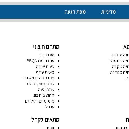
מדיניות
מפת הגעה
פא
מתחם חיצוני
ייה פרטית
פינג פונג
ייה מחוממת
עמדת מנגל BBQ
ייה מקורה
פינות ישיבה
ייה מגודרת
מיטות שיזוף
א
מטבח חיצוני מאובזר
שולחן סנוקר חיצוני
שולחן גינה
ריהוט גן חיצוני
מתקני חצר לילדים
ערסל
ה
מתאים לקהל
צה רכות
זוגות