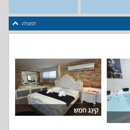
למעלה
קינג חמש