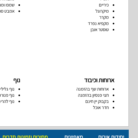
כיריים
שמפו ומר
מיקרוגל
אמבט ספ
מקרר
מקפיא נפרד
טוסטר אובן
ארוחות וכיבוד
נוף
ארוחות שף בהזמנה
נוף גלילי
חצי פנסיון בהזמנה
נוף פנורמ
בקבוק יין חינם
נוף להרי
חדר אוכל
יחידות אירוח
מאפיינים
מחירים וזמינות חדרים