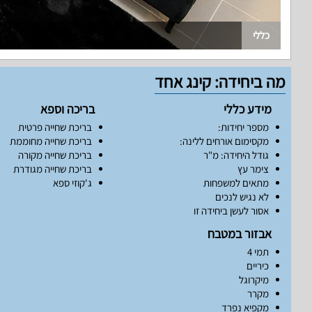
כללי
מה ביחידה: קינג אחד
מידע כללי
בריכה וספא
מספר יחידות:
בריכת שחייה פרטית
מקסימום אורחים ללינה:
בריכת שחייה מחוממת
גודל היחידה: מ"ר
בריכת שחייה מקורה
צימר עץ
בריכת שחייה מגודרת
מתאים למשפחות
ג'קוזי ספא
לא נגיש לנכים
אסור לעשן ביחידה זו
אבזור במטבח
תמי 4
כיריים
מיקרוגל
מקרר
מקפיא נפרד