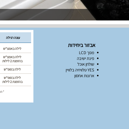
עונה רגילה
אבזור ביחידות
לילה באמצ“ש
מסך LCD
לילה באמצ“ש
פינת ישיבה
בהזמנת 2 לילות
שולחן אוכל
YES טלוויזיה בלוויין
לילה בסופ“ש
ארונות אחסון
לילה בסופ“ש
בהזמנת 2 לילות
* המ