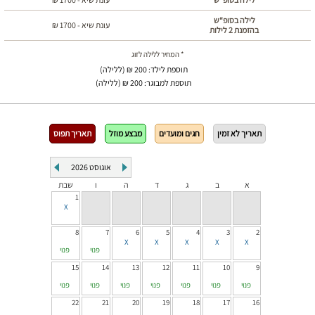
לילה בסופ“ש
עונת שיא -
1700
₪
בהזמנת 2 לילות
* המחיר ללילה לזוג
תוספת לילד: 200 ₪ (ללילה)
תוספת למבוגר: 200 ₪ (ללילה)
תאריך לא זמין
חגים ומועדים
מבצע מוזל
תאריך תפוס
אוגוסט
2026
א
ב
ג
ד
ה
ו
שבת
1
8
7
6
5
4
3
2
פנוי
פנוי
15
14
13
12
11
10
9
פנוי
פנוי
פנוי
פנוי
פנוי
פנוי
פנוי
22
21
20
19
18
17
16