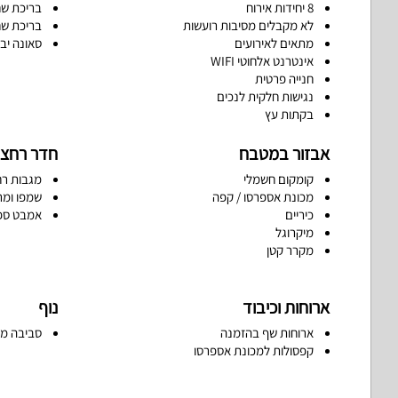
8 יחידות אירוח
בריכת שח
לא מקבלים מסיבות רועשות
בריכת שח
מתאים לאירועים
סאונה יב
אינטרנט אלחוטי WIFI
חנייה פרטית
נגישות חלקית לנכים
בקתות עץ
אבזור במטבח
חדר רחצ
קומקום חשמלי
מגבות רח
מכונת אספרסו / קפה
שמפו ומר
כיריים
אמבט ספ
מיקרוגל
מקרר קטן
ארוחות וכיבוד
נוף
ארוחות שף בהזמנה
סביבה מ
קפסולות למכונת אספרסו