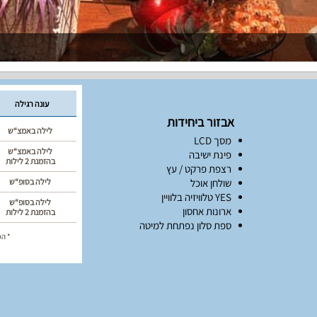
עונה רגילה
אבזור ביחידות
לילה באמצ“ש
מסך LCD
לילה באמצ“ש
פינת ישיבה
בהזמנת 2 לילות
רצפת פרקט / עץ
שולחן אוכל
לילה בסופ“ש
YES טלוויזיה בלוויין
לילה בסופ“ש
ארונות אחסון
בהזמנת 2 לילות
ספת סלון נפתחת למיטה
* המ