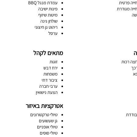
ייה פרטית
עמדת מנגל BBQ
ייה מגודרת
פינות ישיבה
שה
מיטות שיזוף
שולחן גינה
ריהוט גן חיצוני
ערסל
ה
מתאים לקהל
צה רכות
זוגות
כך
ירח דבש
א
משפחות
ציבור דתי
ערבי חברה
הצעת נישואין
אטרקציות באיזור
בודדת
טיולי טרקטורונים
גן שעשועים
טיולי אופניים
טיולי סוסים