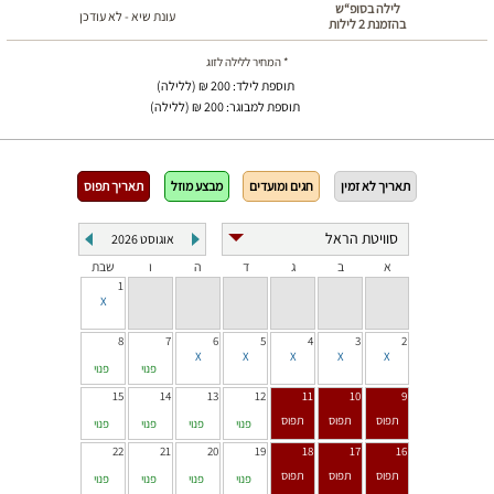
לילה בסופ“ש
עונת שיא - לא עודכן
בהזמנת 2 לילות
* המחיר ללילה לזוג
תוספת לילד: 200 ₪ (ללילה)
תוספת למבוגר: 200 ₪ (ללילה)
תאריך לא זמין
חגים ומועדים
מבצע מוזל
תאריך תפוס
אוגוסט
2026
א
ב
ג
ד
ה
ו
שבת
1
8
7
6
5
4
3
2
פנוי
פנוי
15
14
13
12
11
10
9
פנוי
פנוי
פנוי
פנוי
22
21
20
19
18
17
16
פנוי
פנוי
פנוי
פנוי