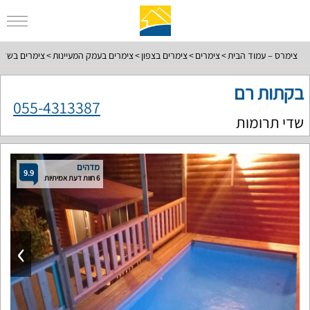
צימרס – עמוד הבית
צימרים
צימרים בצפון
צימרים בעמק המעיינות
צימרים בשדי 
בקתות רם
055-4313387
שדי תרומות
מדהים
9.9
6 חוות דעת אמיתיות
›