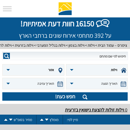
16150 חוות דעת אמיתיות!
על 392 מתחמי אירוח שונים ברחבי הארץ
צימרס – עמוד הבית
וילות
וילות בצפון
וילות בגליל המערבי
וילות בזרעית
וילות לה
וילות
אזור
תאריך הגעה
תאריך עזיבה
חפש כעת!
0
וילות זולות להצעת נישואין בזרעית
מיין לפי:
מומלץ
מחיר בסופ"ש