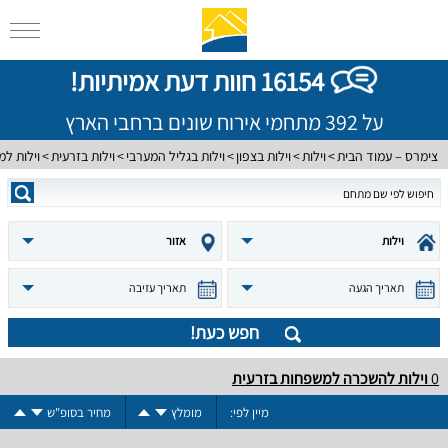
16154 חוות דעת אמיתיות!
על 392 מתחמי אירוח שונים ברחבי הארץ
צימרס – עמוד הבית
וילות
וילות בצפון
וילות בגליל המערבי
וילות בזרעית
וילות ל
וילות
אזור
תאריך הגעה
תאריך עזיבה
חפש כעת!
0
וילות להשכרה למשפחות בזרעית
מיין לפי:
מומלץ
מחיר בסופ"ש