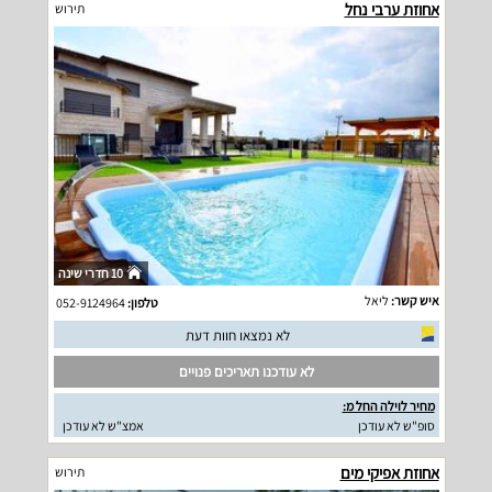
אחוזת ערבי נחל
תירוש
10 חדרי שינה
איש קשר:
ליאל
טלפון:
052-9124964
לא נמצאו חוות דעת
לא עודכנו תאריכים פנויים
מחיר לוילה החל מ:
סופ"ש לא עודכן
אמצ"ש לא עודכן
אחוזת אפיקי מים
תירוש