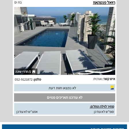
רויאל פנטהאוז
בת ים
5 חדרי שינה
איש קשר:
אורנית
טלפון:
052-9121872
לא נמצאו חוות דעת
לא עודכנו תאריכים פנויים
מחיר לוילה החל מ:
סופ"ש לא עודכן
אמצ"ש לא עודכן