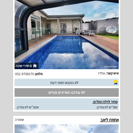
6 חדרי שינה
איש קשר:
אלדד
טלפון:
052-9708170
לא נמצאו חוות דעת
לא עודכנו תאריכים פנויים
מחיר לוילה החל מ:
סופ"ש לא עודכן
אמצ"ש לא עודכן
אחוזת ליאב
שומרה