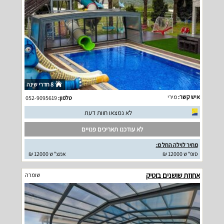
8 חדרי שינה
איש קשר:
מירי
טלפון:
052-9095619
לא נמצאו חוות דעת
לא עודכנו תאריכים פנויים
מחיר לוילה החל מ:
סופ"ש 12000 ₪
אמצ"ש 12000 ₪
אחוזת שושנים בוטיק
שומרה