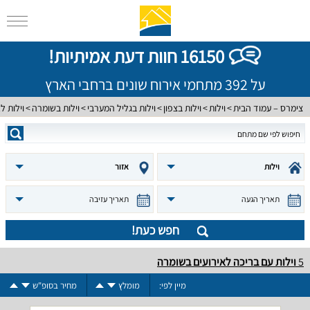
16150 חוות דעת אמיתיות!
על 392 מתחמי אירוח שונים ברחבי הארץ
צימרס – עמוד הבית
וילות
וילות בצפון
וילות בגליל המערבי
וילות בשומרה
וילות ל
וילות
אזור
תאריך הגעה
תאריך עזיבה
חפש כעת!
5
וילות עם בריכה לאירועים בשומרה
מיין לפי:
מומלץ
מחיר בסופ"ש