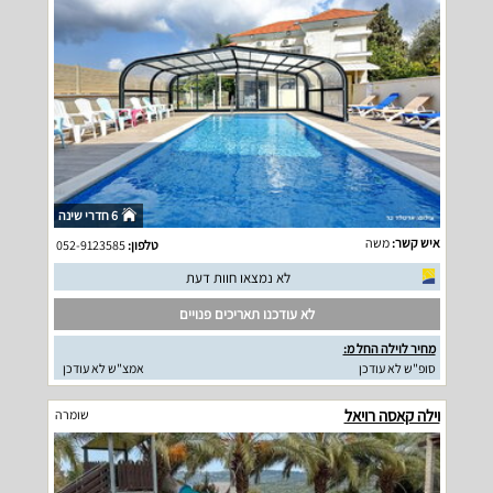
6 חדרי שינה
איש קשר:
משה
טלפון:
052-9123585
לא נמצאו חוות דעת
לא עודכנו תאריכים פנויים
מחיר לוילה החל מ:
סופ"ש לא עודכן
אמצ"ש לא עודכן
וילה קאסה רויאל
שומרה