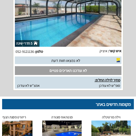
5 חדרי שינה
איש קשר:
איציק
טלפון:
052-9121136
לא נמצאו חוות דעת
לא עודכנו תאריכים פנויים
מחיר לוילה החל מ:
סופ"ש לא עודכן
אמצ"ש לא עודכן
מקומות חדשים באתר
וילה מרטינלה
פנטהאוז סונורה
ריזורט פסגת הנוף