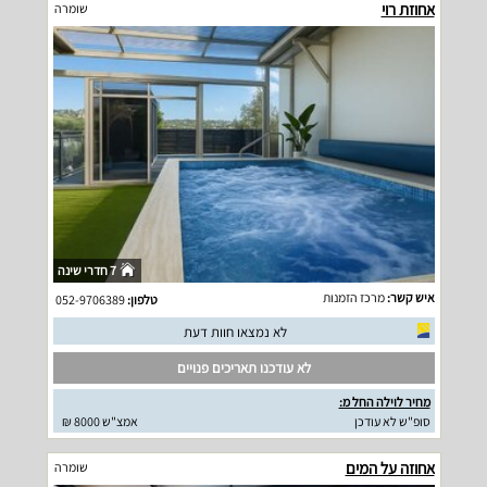
אחוזת רוי
שומרה
7 חדרי שינה
איש קשר:
מרכז הזמנות
טלפון:
052-9706389
לא נמצאו חוות דעת
לא עודכנו תאריכים פנויים
מחיר לוילה החל מ:
סופ"ש לא עודכן
אמצ"ש 8000 ₪
אחוזה על המים
שומרה